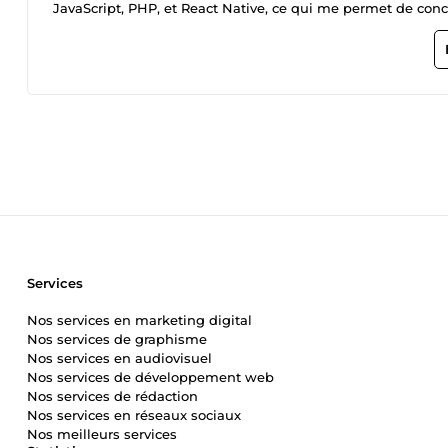
JavaScript, PHP, et React Native, ce qui me permet de concev
logique serveur. Je suis motivé, autonome et toujours prê
de projets concrets, en collaborant avec des clients du mon
structurées.
Services
Nos services en marketing digital
Nos services de graphisme
Nos services en audiovisuel
Nos services de développement web
Nos services de rédaction
Nos services en réseaux sociaux
Nos meilleurs services