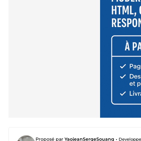
Proposé par
YaojeanSergeSouang
•
Developpeu