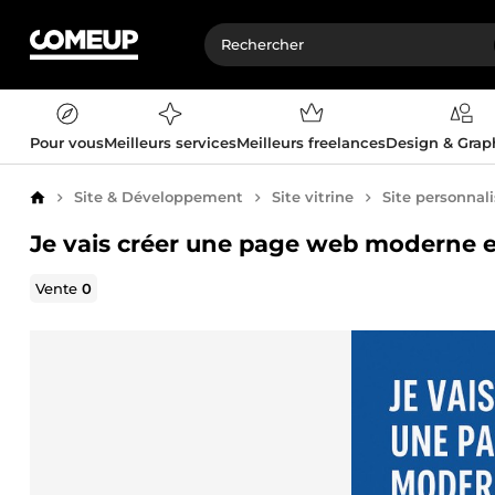
Pour vous
Meilleurs services
Meilleurs freelances
Design & Gra
Site & Développement
Site vitrine
Site personnal
Accueil
Je vais créer une page web moderne 
Vente
0