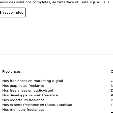
oir des solutions complètes, de l’interface utilisateur jusqu’à la
t à apprendre. Mon objectif est de mettre mes compétences au serv
de entier pour livrer des applications fiables, performantes et bien
En savoir plus
Freelances
Nos freelances en marketing digital
C
Nos graphistes freelance
N
Nos freelances en audiovisuel
D
Nos développeurs web freelance
P
Nos rédacteurs freelance
B
Nos experts freelance en réseaux sociaux
Nos meilleurs freelances