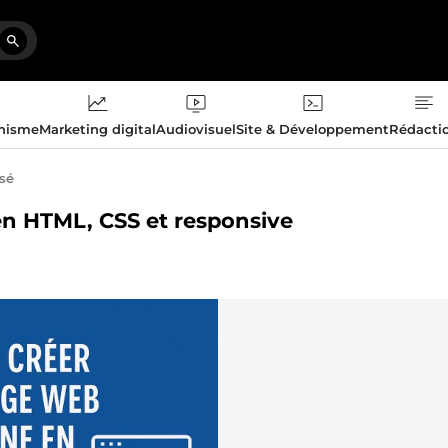
phisme
Marketing digital
Audiovisuel
Site & Développement
Rédacti
isé
en HTML, CSS et responsive