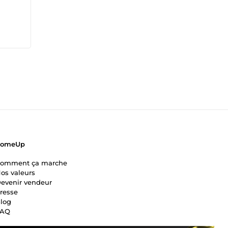
ice
ComeUp
omment ça marche
os valeurs
evenir vendeur
resse
log
FAQ