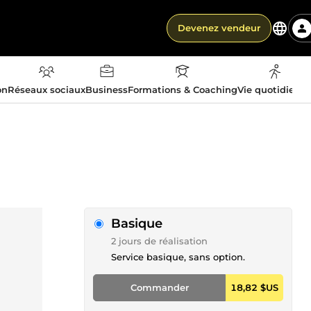
Devenez vendeur
on
Réseaux sociaux
Business
Formations & Coaching
Vie quotidienn
Basique
2 jours de réalisation
Service basique, sans option.
Commander
18,82 $US