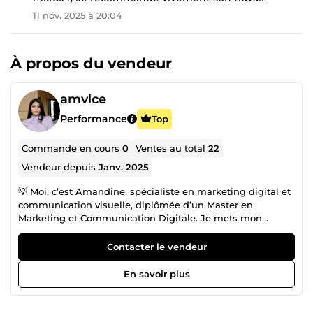
11 nov. 2025 à 20:04
À propos du vendeur
amvlce
Performance
Top
Commande en cours
0
Ventes au total
22
Vendeur depuis
Janv. 2025
💡 Moi, c’est Amandine, spécialiste en marketing digital et
communication visuelle, diplômée d’un Master en
Marketing et Communication Digitale. Je mets mon
expertise et ma créativité au service de votre marque pour
vous aider à gagner en visibilité, attirer plus de clients et
Contacter le vendeur
renforcer votre image. 🎯 Mes services : ✅ Création de
visuels attractifs (réseaux sociaux, supports print,
En savoir plus
bannières...) ✅ Rédaction d’articles de blog optimisés SEO
pour booster votre référencement ✅ Conception
d’emailings performants pour engager et fidéliser votre