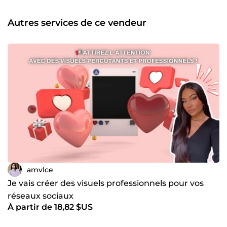
audience ✅ Stratégies digitales sur mesure pour propulser
votre marque 📈 Mon objectif ? Vous aider à briller en ligne
Autres services de ce vendeur
et à transformer votre audience en clients fidèles ! 💬 Prêt.e
à faire décoller votre communication digitale ? Contactez-
moi dès aujourd’hui ! 🚀
amvlce
Je vais créer des visuels professionnels pour vos
réseaux sociaux
À partir de 18,82 $US