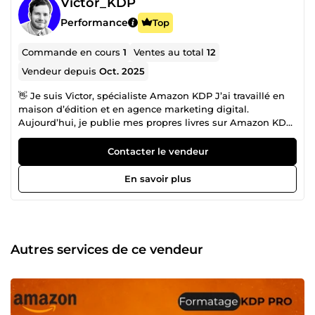
Victor_KDP
Performance
Top
Commande en cours
1
Ventes au total
12
Vendeur depuis
Oct. 2025
👋 Je suis Victor, spécialiste Amazon KDP J’ai travaillé en
maison d’édition et en agence marketing digital.
Aujourd’hui, je publie mes propres livres sur Amazon KDP
— plus de 100 titres en FR et EN — et j’accompagne des
auteurs et entrepreneurs à faire pareil. Concrètement : je
Contacter le vendeur
connais Amazon de l’intérieur. Je sais ce qui vend, et ce
qui reste invisible. 🎯 Je peux vous aider à : trouver une
En savoir plus
idée de livre rentable choisir la bonne niche écrire un titre,
un sous-titre et une description qui convertissent mettre
en page votre livre pour Amazon (broché &amp; ebook)
publier votre livre de A à Z dans votre compte KDP Que
vous partiez de zéro ou que vous ayez déjà un manuscrit,
Autres services de ce vendeur
j’ai un service pour vous. 📊 En chiffres +100 livres publiés
+1 300 fiches traitées Livraison sous 24h