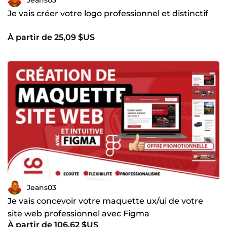
maintenant — parlons de vos idées et transformons-les
ensemble en une création visuelle qui fait la différence !
Je vais créer votre logo professionnel et distinctif
À partir de 25,09 $US
Jeans03
Je vais concevoir votre maquette ux/ui de votre
site web professionnel avec Figma
À partir de 106,62 $US