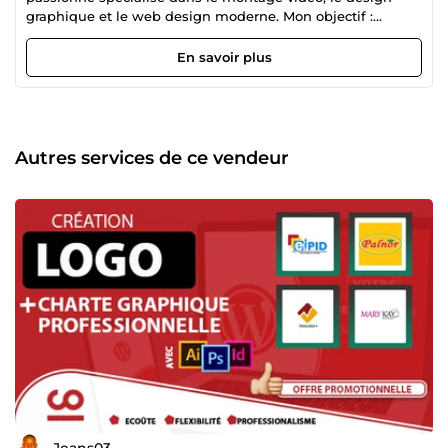
graphique et le web design moderne. Mon objectif :
transformer vos idées en contenus visuels puissants qui
captent l’attention et valorisent votre image de marque. 🌟
En savoir plus
Ce que je vous propose : 🎬 Montage vidéo professionnel :
publicités, clips, vidéos YouTube, reels, interviews, teasers…
Je crée des vidéos fluides, rythmées et engageantes
adaptées à votre audience. 🖌️ Design graphique sur
mesure : création de logos, bannières, flyers, affiches,
Autres services de ce vendeur
cartes de visite, et visuels pour réseaux sociaux. Chaque
design est unique, cohérent et pensé pour votre identité
visuelle. 💻 Création de sites web modernes et responsives
: sites vitrines, portfolios ou pages de vente, optimisés
UX/UI et SEO pour booster votre présence en ligne. 💡
Pourquoi me faire confiance ? ✔️ Créativité et sens du
détail ✔️ Communication claire et réactive ✔️ Respect des
délais et satisfaction garantie ✔️ Expérience multi-
domaines : vidéo, graphisme, web Je travaille avec des
entrepreneurs, marques, créateurs de contenu et
associations souhaitant se démarquer grâce à une
communication visuelle professionnelle et impactante. 🎯
Mon but : vous offrir un résultat qui dépasse vos attentes,
avec une touche moderne, esthétique et stratégique. 📩
Prêt à donner vie à votre projet ? Contactez-moi dès
Jeans03