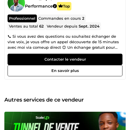
Performance
Top
Professionnel
Commandes en cours
2
Ventes au total
62
Vendeur depuis
Sept. 2024
📞 Si vous avez des questions ou souhaitez échanger de
vive voix, je vous offre un appel découverte de 15 minutes
avec moi via comeup direct 😊 Un échange gratuit pour
comprendre vos besoins, vos objectifs et vérifier si je suis
la bonne personne pour vous accompagner dans votre
Contacter le vendeur
projet. ✅🏆 J'ai généré +1 000 000 € pour un de mes
clients grâce à un tunnel de vente sur Systeme.io ✅🥋 J'ai
En savoir plus
travaillé avec Messie, le champion de France 🇫🇷 de Judo
2018 sur la création de son programme de perte de poids
✅👨‍🍳 J’ai travaillé avec Ludovic, le gagnant de l’émission
le meilleur pâtissier 2018 diffusée sur M6 sur son
programme de formation en ligne ✅ Plus de 200 tunnels
Autres services de ce vendeur
de vente réalisés dans des domaines variés ✅ Plus de 4
ans d’expérience dans la création de tunnels de vente
performants Je suis Donald, expert en marketing digital,
spécialisé dans la création de tunnels de vente
performants. 🎯 Mon objectif : vous aider à transformer vos
prospects en clients de manière prévisible et rentable. Ce