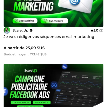
Scale_Up
5,0
(2)
Je vais rédiger vos séquences email marketing
À partir de 25,09 $US
Budget moyen : 173,42 $US