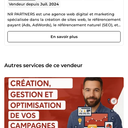
Vendeur depuis
Juil. 2024
NR PARTNERS est une agence web digital et marketing
spécialisée dans la création de sites web, le référencement
payant (Ads, AdWords), le référencement naturel (SEO), et
la gestion des réseaux sociaux. Nous aidons les
entreprises à améliorer leur visibilité en ligne, à attirer plus
En savoir plus
de clients et à développer leur présence numérique grâce
à des stratégies personnalisées et efficaces. Confiez-nous
votre projet et profitez de notre expertise pour propulser
votre activité sur le web !
Autres services de ce vendeur