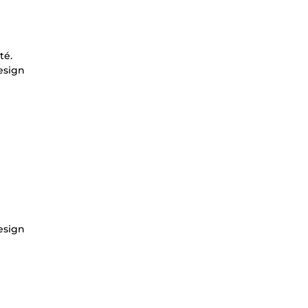
té.
esign
esign