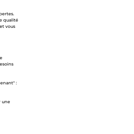
pertes.
e qualité
et vous
de
besoins
enant" :
r une