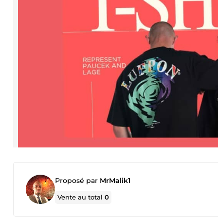
Proposé par
MrMalik1
Vente au total
0