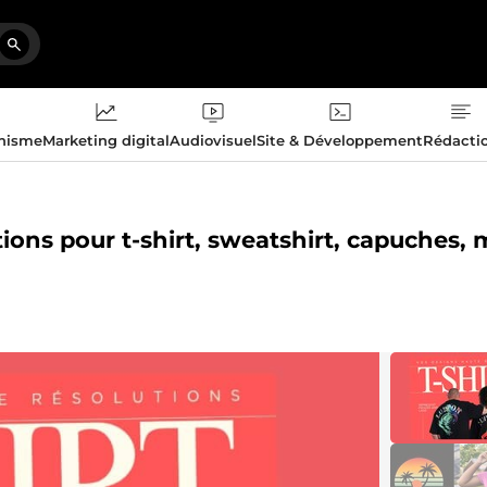
phisme
Marketing digital
Audiovisuel
Site & Développement
Rédacti
tions pour t-shirt, sweatshirt, capuches,