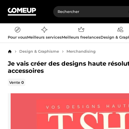
Pour vous
Meilleurs services
Meilleurs freelances
Design & Gra
Design & Graphisme
Merchandising
Accueil
Je vais créer des designs haute résolu
accessoires
Vente
0