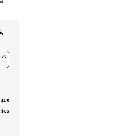
es
s,
$US
5 $US
6 $US