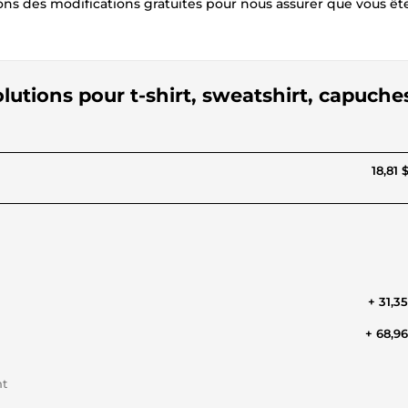
ons des modifications gratuites pour nous assurer que vous êt
lutions pour t-shirt, sweatshirt, capuche
18,81 
+ 31,3
+ 68,9
nt