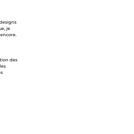
designs
e, je
 encore.
tion des
des
es