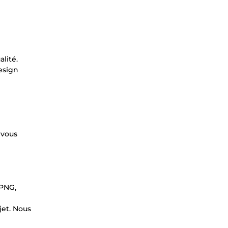
lité.
esign
 vous
 PNG,
jet. Nous