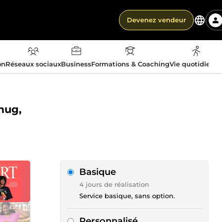
Devenez vendeur
on
Réseaux sociaux
Business
Formations & Coaching
Vie quotidienn
 mug,
Basique
4 jours de réalisation
Service basique, sans option.
Personnalisé