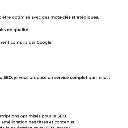
it être optimisé avec des
mots-clés stratégiques
.
nks de qualité
.
lement compris par
Google
.
du
SEO
, je vous propose un
service complet
qui inclut :
escriptions optimisés pour le
SEO
.
t amélioration des titres et contenus.
de la navigation et du
SEO
interne.