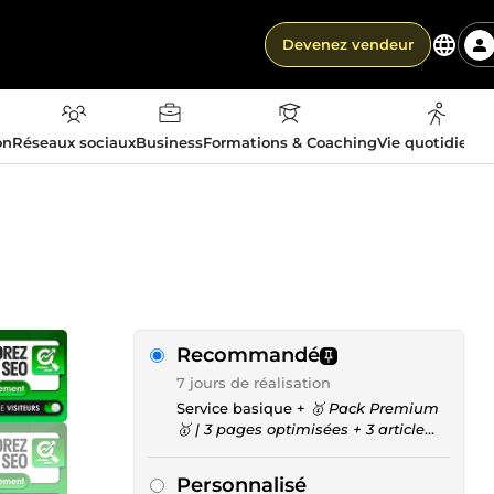
Devenez vendeur
on
Réseaux sociaux
Business
Formations & Coaching
Vie quotidienn
Recommandé
7 jours de réalisation
Service basique +
🥇 Pack Premium
🥇 | 3 pages optimisées + 3 article
sponsorisé DA 50
Personnalisé