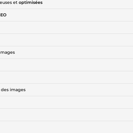
heuses et
optimisées
SEO
r images
e des images