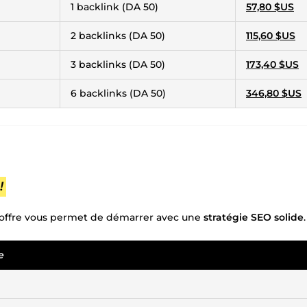
1 backlink (DA 50)
57,80 $US
2 backlinks (DA 50)
115,60 $US
3 backlinks (DA 50)
173,40 $US
6 backlinks (DA 50)
346,80 $US
!
e offre vous permet de démarrer avec une
stratégie SEO solide
.
e