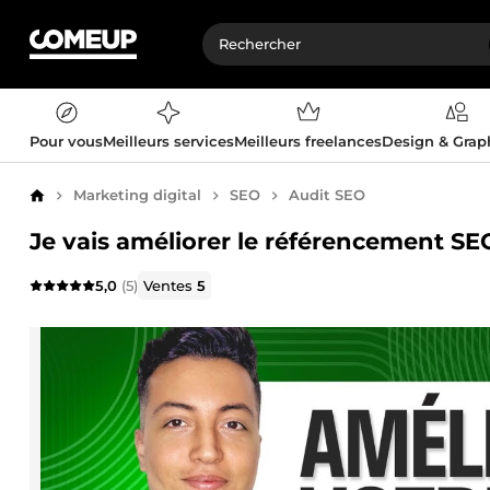
Pour vous
Meilleurs services
Meilleurs freelances
Design & Gra
Marketing digital
SEO
Audit SEO
Accueil
Je vais améliorer le référencement SEO
5,0
(5)
Ventes
5