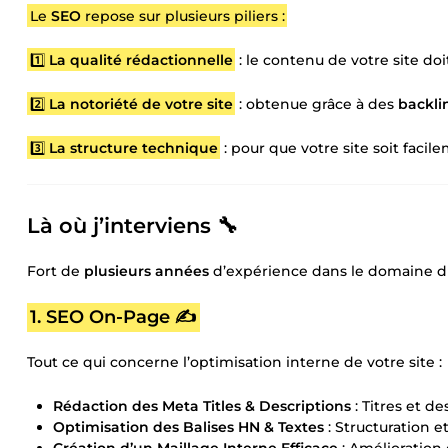
Le
SEO
repose sur plusieurs piliers :
1️⃣
La qualité rédactionnelle
: le contenu de votre site do
2️⃣
La notoriété de votre site
: obtenue grâce à des
backli
3️⃣
La structure technique
: pour que votre site soit faci
Là où
j’interviens
🔧
Fort de
plusieurs années
d’expérience dans le domaine 
1. SEO On-Page ✍️
Tout ce qui concerne l’optimisation interne de votre site :
Rédaction des Meta Titles & Descriptions
: Titres et d
Optimisation des Balises HN & Textes
: Structuration e
Création d’un Maillage Interne Efficace
: Amélioration 