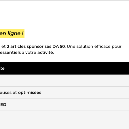
n ligne !
s
et
2 articles sponsorisés DA 50
. Une solution efficace pour
essentiels
à votre
activité
.
ite
heuses et
optimisées
SEO