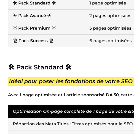
🛠️ Pack
Standard
🛠️
1 page optimisée
🌟 Pack
Avancé
🌟
2 pages optimisées
🥇 Pack
Premium
🥇
3 pages optimisées
🏆 Pack
Success
🏆
6 pages optimisées
🛠️ Pack
Standard
🛠️
Idéal pour poser les fondations de votre SEO 
Avec
1 page optimisée
et
1 article sponsorisé DA 50
, cett
Optimisation On-page complète de 1 page de votre sit
Rédaction des Meta Titles : Titres optimisés pour le
SEO