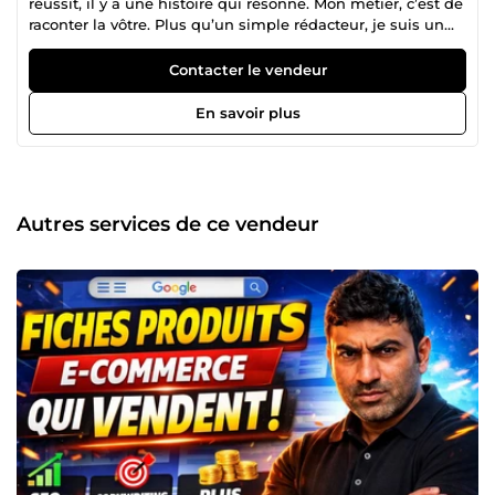
réussit, il y a une histoire qui résonne. Mon métier, c’est de
raconter la vôtre. Plus qu’un simple rédacteur, je suis un
artisan des mots et un stratège du contenu. Je pars du
principe qu'un texte ne doit pas seulement être lu : il doit
Contacter le vendeur
être ressenti, compris et surtout, il doit déclencher l'action.
Que vous soyez entrepreneur, coach ou responsable d'une
En savoir plus
PME, mon objectif est le même : utiliser la puissance du
copywriting et la précision du référencement naturel (SEO)
pour faire décoller votre visibilité et votre chiffre d'affaires.
Comment je peux vous aider à développer votre activité ?
Je ne me contente pas de remplir des pages blanches. Je
Autres services de ce vendeur
conçois des contenus sur-mesure pour chaque étape de
votre tunnel de vente : -&gt; Articles de blog optimisés SEO
: J'écris des textes qui plaisent autant à Google qu'aux
humains, pour placer votre site en tête des résultats de
recherche. -&gt; Copywriting &amp; Storytelling : Je rédige
des pages de vente et des fiches produits qui touchent la
corde sensible de vos prospects pour mieux les convertir. -
&gt; Newsletters &amp; Emailing : Je crée des séquences
d'emails engageantes pour transformer une simple
audience en une communauté fidèle. -&gt; Contenu pour
Réseaux Sociaux : Des posts percutants pour capter
l'attention dans un fil d'actualité saturé. -&gt; Scripts Vidéo
&amp; Audio : Des textes fluides et rythmés pour vos