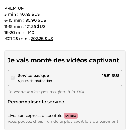
PREMIUM
5 min :
40,45 $US
6-10 min :
80,90 $US
11-15 min :
121,35 $US
16-20 min : 140
€21-25 min :
202,25 $US
Je vais monté des vidéos captivant
pour 17,34 $US
Service basique
18,81 $US
5 jours de réalisation
Ce vendeur n’est pas assujetti à la TVA.
Personnaliser le service
Livraison express disponible
EXPRESS
Vous pouvez choisir un délai plus court lors du paiement