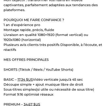
Mon objectif : transformer vos rushs en vidéos
captivantes, parfaitement adaptées aux tendances des
plateformes.
POURQUOI ME FAIRE CONFIANCE ?
1 an d'expérience pro
Montage rapide, précis, fluide
Livraison en qualité 1080×1920 (format vertical) ou
1920x1080 (horizontal)
Plusieurs avis clients très positifs Disponible, à l’écoute, et
réactifs
MES OFFRES PRINCIPALES
SHORTS (Tiktok / Réels / YouTube Shorts)
BASIC –
17,34 $US
Vidéo verticale jusqu’à 45 sec
Découpe simple + ajout musique libre de droit
Sous-titres simples(si utile ou nécessité de sous titre)
Format 9:16 optimisé réseaux
PREMIUM –
34,67 $US