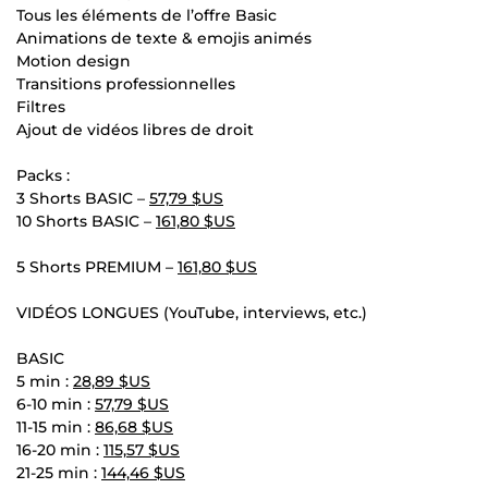
Tous les éléments de l’offre Basic
Animations de texte & emojis animés
Motion design
Transitions professionnelles
Filtres
Ajout de vidéos libres de droit
Packs :
3 Shorts BASIC –
57,79 $US
10 Shorts BASIC –
161,80 $US
5 Shorts PREMIUM –
161,80 $US
VIDÉOS LONGUES (YouTube, interviews, etc.)
BASIC
5 min :
28,89 $US
6-10 min :
57,79 $US
11-15 min :
86,68 $US
16-20 min :
115,57 $US
21-25 min :
144,46 $US