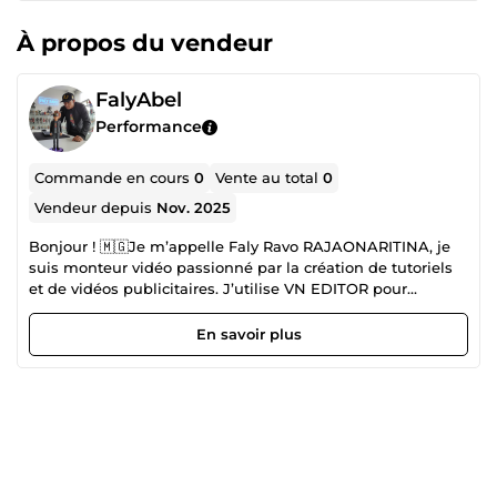
À propos du vendeur
FalyAbel
Performance
Commande en cours
0
Vente au total
0
Vendeur depuis
Nov. 2025
Bonjour ! 🇲🇬Je m’appelle Faly Ravo RAJAONARITINA, je
suis monteur vidéo passionné par la création de tutoriels
et de vidéos publicitaires. J’utilise VN EDITOR pour
téléphone Android et j’aime donner vie aux idées des
clients. contacter moi si vous avez des idées où nous
En savoir plus
pouvons faire équipe ou collaboré 😊☕