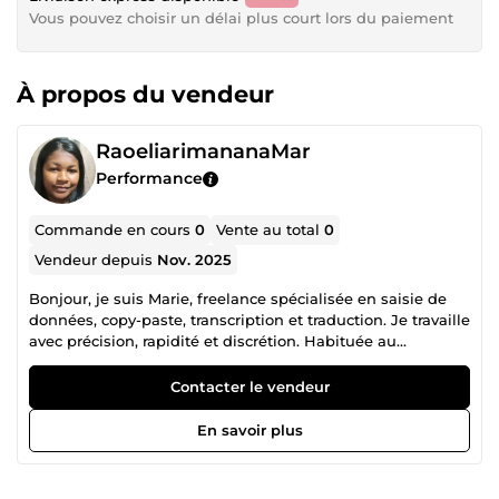
Vous pouvez choisir un délai plus court lors du paiement
À propos du vendeur
RaoeliarimananaMar
Performance
Commande en cours
0
Vente au total
0
Vendeur depuis
Nov. 2025
Bonjour, je suis Marie, freelance spécialisée en saisie de
données, copy-paste, transcription et traduction. Je travaille
avec précision, rapidité et discrétion. Habituée au
traitement de fichiers Excel, Word, PDF et aux tâches
administratives simples, je peux gérer vos documents, les
Contacter le vendeur
organiser, les reformater ou les convertir selon vos besoins.
J’assure également la traduction Anglais ↔ Malgache avec
En savoir plus
un style naturel, clair et fidèle au texte original. Mon
objectif est de fournir un travail propre, sans erreur et livré
dans les délais. Disponible 7j/7 pour vos projets. N’hésitez