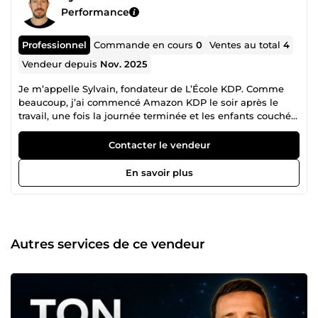
Performance
Professionnel
Commande en cours
0
Ventes au total
4
Vendeur depuis
Nov. 2025
Je m’appelle Sylvain, fondateur de L’École KDP. Comme
beaucoup, j’ai commencé Amazon KDP le soir après le
travail, une fois la journée terminée et les enfants couchés.
Je ne connaissais rien au départ, mais j’aime me
challenger et le défi ne m’a jamais fait peur. J’ai persévéré,
Contacter le vendeur
testé, optimisé tout ce qui pouvait l’être… et c’est ce qui
m’a permis d’avancer. Depuis fin 2019, j’ai publié plus de
En savoir plus
300 livres sur Amazon KDP. J’ai fait les mêmes erreurs que
tout le monde, mais j’ai surtout appris à comprendre ce
qui fonctionne vraiment : comment choisir une niche
rentable, créer une couverture qui convertit, optimiser une
fiche produit, et construire une stratégie qui apporte des
Autres services de ce vendeur
ventes régulières. Petit à petit, mes résultats ont grimpé.
Jusqu’au jour où j’ai pu arrêter mon ancien métier
d’électrotechnicien pour vivre uniquement de mes livres.
Aujourd’hui, j’aide les auteurs et créateurs à : Publier
rapidement (sans se perdre), Optimiser leurs pages
produit pour convertir plus, Structurer leurs publicité