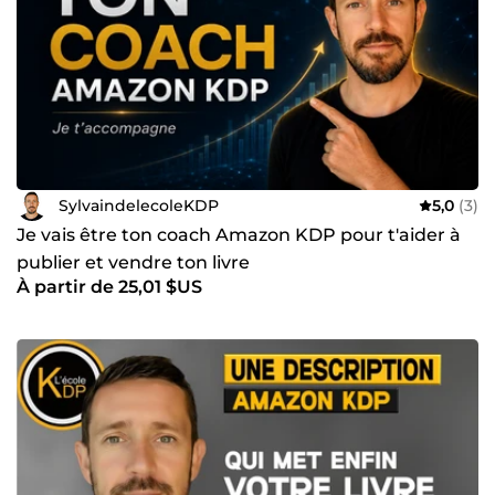
Amazon Ads intelligemment, Définir une stratégie simple
et durable, et éviter les erreurs qui font perdre du temps et
de l’argent. Mon objectif : Te guider avec une méthode
concrète, testée sur le terrain, pour que tu puisses toi aussi
vivre de tes livres et gagner en liberté.
SylvaindelecoleKDP
5,0
(3)
Je vais être ton coach Amazon KDP pour t'aider à
publier et vendre ton livre
À partir de 25,01 $US