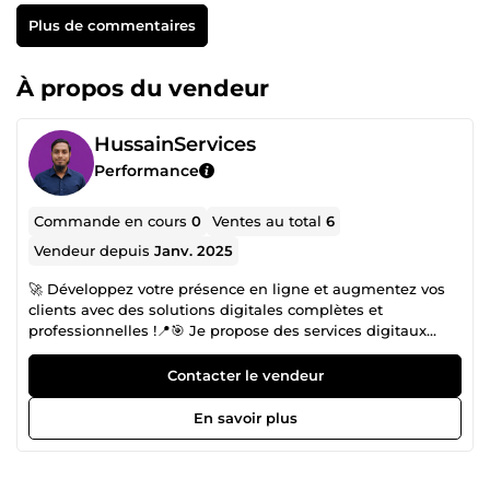
Plus de commentaires
À propos du vendeur
HussainServices
Performance
Commande en cours
0
Ventes au total
6
Vendeur depuis
Janv. 2025
🚀 Développez votre présence en ligne et augmentez vos
clients avec des solutions digitales complètes et
professionnelles !📍🎯 Je propose des services digitaux
puissants pour aider les entreprises locales et en ligne à
améliorer leur visibilité, générer plus de trafic et
Contacter le vendeur
augmenter leurs ventes grâce à des stratégies modernes
et efficaces 💼📈 ✅ Mes services : 📍 SEO Local &amp;
En savoir plus
Google Maps Top Ranking 🔐 Google Business Profile Fix
&amp; Réactivation (Suspension Fix) 🌐 WordPress Website
Development 🛒 Shopify Website Development 🔗