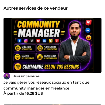
Backlinks SEO (High Authority) 📱 Community
Management (Social Media Management) 📣 Facebook
Autres services de ce vendeur
&amp; Instagram Ads 🖥️ Website Design &amp;
Customization 📍 Google Maps Optimization &amp;
Ranking Boost 🎯 Objectif : ✔️ Améliorer la visibilité en
ligne ✔️ Générer plus de trafic qualifié ✔️ Attirer plus de
clients et ventes ✔️ Développer une présence digitale forte
💬 Travail professionnel | Communication rapide |
Stratégies efficaces | Support fiable 📩 Contactez-moi dès
maintenant pour développer votre business et passer au
niveau supérieur 🚀
HussainServices
Je vais gérer vos réseaux sociaux en tant que
community manager en freelance
À partir de 16,28 $US