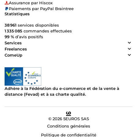
Assurance par Hiscox
Paiements par PayPal Braintree
Statistiques
38 961
services disponibles
1 335 085
commandes effectuées
99 %
d’avis positifs
Services
Freelances
ComeUp
Adhère à la Fédération du e-commerce et de la vente à
distance (Fevad) et à sa charte qualité.
© 2026 5EUROS SAS
Conditions générales
Politique de confidentialité