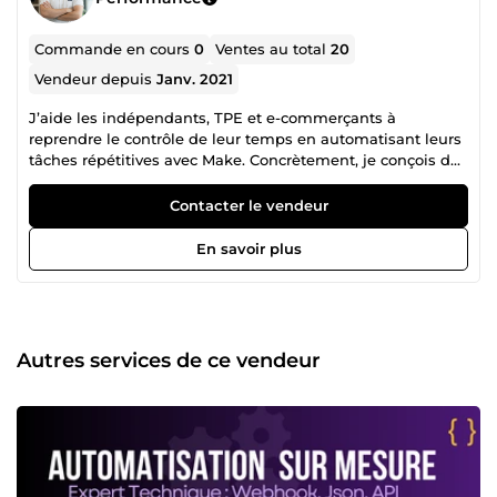
Commande en cours
0
Ventes au total
20
Vendeur depuis
Janv. 2021
J’aide les indépendants, TPE et e-commerçants à
reprendre le contrôle de leur temps en automatisant leurs
tâches répétitives avec Make. Concrètement, je conçois des
scénarios simples à utiliser qui connectent vos outils
(Shopify, Google Sheets, Notion, CRM, emails…) pour
Contacter le vendeur
supprimer les copier-coller, sécuriser vos données et
fluidifier vos process au quotidien. Mon approche :
En savoir plus
comprendre votre fonctionnement actuel, identifier les
points de friction, puis construire un système clair,
documenté et testé, qui fonctionne sans que vous ayez
besoin de compétences techniques. Si vous perdez du
temps chaque jour sur des actions manuelles, décrivez
Autres services de ce vendeur
simplement votre situation en quelques lignes : une
solution d’automatisation concrète pourra vous être
proposée.