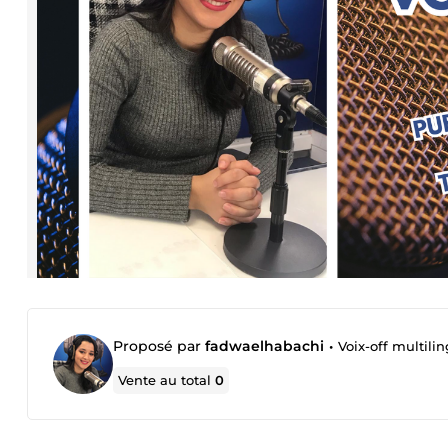
Proposé par
fadwaelhabachi
•
Voix-off multili
Vente au total
0