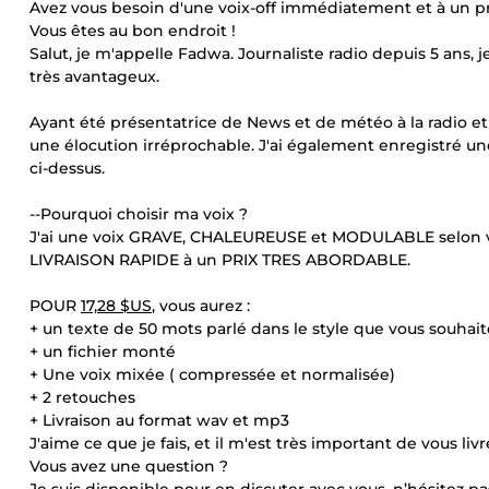
Avez vous besoin d'une voix-off immédiatement et à un pr
Vous êtes au bon endroit !
Salut, je m'appelle Fadwa. Journaliste radio depuis 5 ans, j
très avantageux.
Ayant été présentatrice de News et de météo à la radio et à 
une élocution irréprochable. J'ai également enregistré un
ci-dessus.
--Pourquoi choisir ma voix ?
J'ai une voix GRAVE, CHALEUREUSE et MODULABLE selon votre
LIVRAISON RAPIDE à un PRIX TRES ABORDABLE.
POUR
17,28 $US
, vous aurez :
+ un texte de 50 mots parlé dans le style que vous souhait
+ un fichier monté
+ Une voix mixée ( compressée et normalisée)
+ 2 retouches
+ Livraison au format wav et mp3
J'aime ce que je fais, et il m'est très important de vous li
Vous avez une question ?