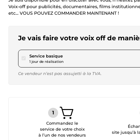
Je suis disponible pour en discuter avec vous, n’hésitez pas
Voix-off pour publicités, documentaires, films institutionn
etc... VOUS POUVEZ COMMANDER MAINTENANT !
Je vais faire votre voix off de mani
pour 17,28 $US
Service basique
1 jour de réalisation
Ce vendeur n’est pas assujetti à la TVA.
Commandez le
Échan
service de votre choix
site jusqu’à l
à l’un de nos vendeurs