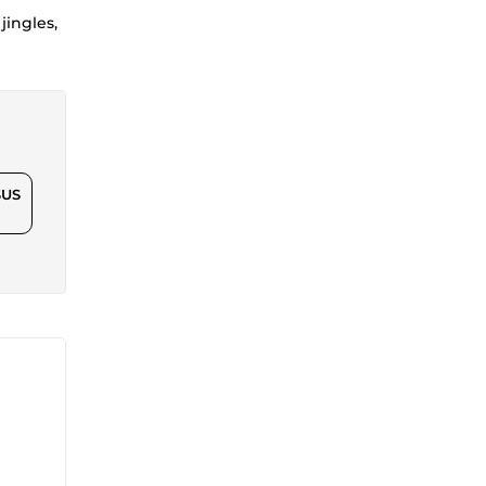
jingles,
$US