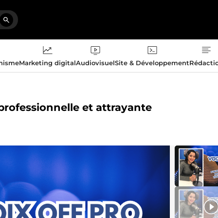
phisme
Marketing digital
Audiovisuel
Site & Développement
Rédacti
 professionnelle et attrayante