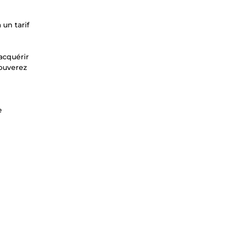
 un tarif
'acquérir
rouverez
e