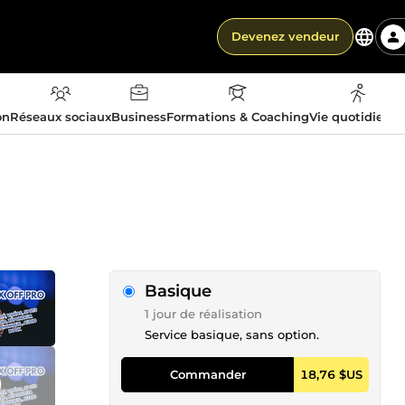
Devenez vendeur
on
Réseaux sociaux
Business
Formations & Coaching
Vie quotidienn
Basique
1 jour de réalisation
Service basique, sans option.
Commander
18,76 $US