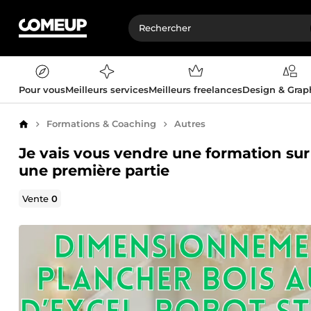
Pour vous
Meilleurs services
Meilleurs freelances
Design & Gra
Formations & Coaching
Autres
Accueil
Je vais vous vendre une formation su
une première partie
Vente
0