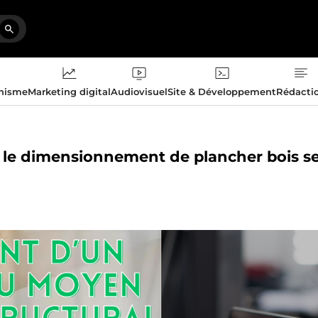
phisme
Marketing digital
Audiovisuel
Site & Développement
Rédacti
r le dimensionnement de plancher bois s