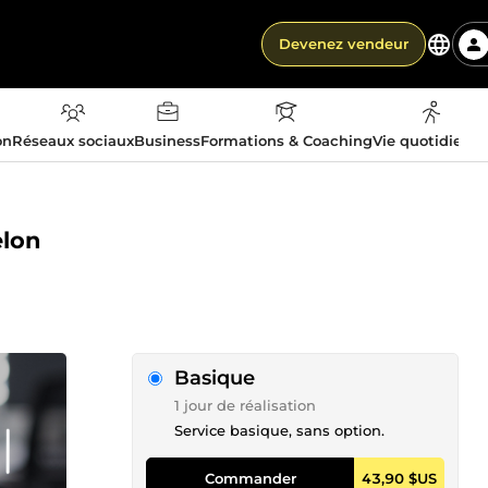
Devenez vendeur
on
Réseaux sociaux
Business
Formations & Coaching
Vie quotidienn
elon
Basique
1 jour de réalisation
Service basique, sans option.
Commander
43,90 $US