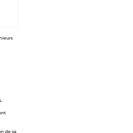
énieurs
s.
ont
on de sa