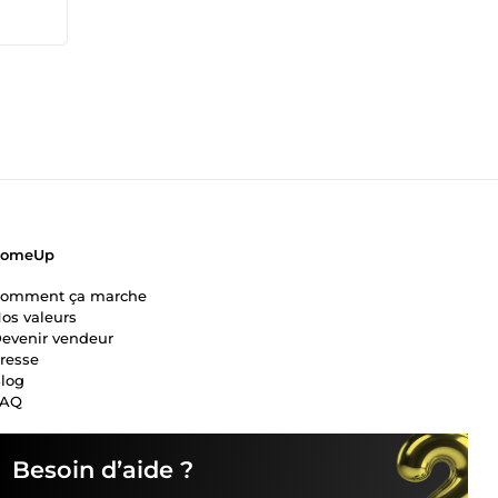
ComeUp
omment ça marche
os valeurs
evenir vendeur
resse
log
FAQ
Besoin d’aide ?