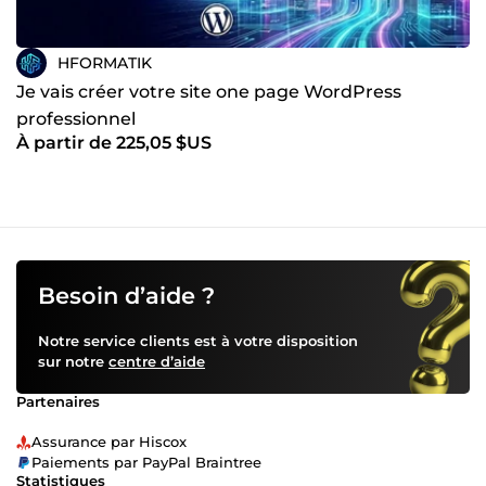
de bugs critiques, écran blanc, erreurs PHP. Administration
Système : Gestion de serveurs Linux, installation de scripts
et logiciels spécifiques. Maintenance &amp; Sauvegardes :
HFORMATIK
Votre site reste à jour et sécurisé contre les attaques.
POURQUOI Nous ? Polyvalent et technique. Là où vous
Je vais créer votre site one page WordPress
devriez embaucher un webmaster + un expert email + un
professionnel
sysadmin, je centralise ces compétences pour vous faire
À partir de 225,05 $US
gagner du temps et de l'argent. Un projet ? Une panne ? ➡️
Cliquez sur &quot;Contacter&quot;. Je réponds rapidement.
Besoin d’aide ?
Notre service clients est à votre disposition
sur notre
centre d’aide
Partenaires
Assurance par Hiscox
Paiements par PayPal Braintree
Statistiques