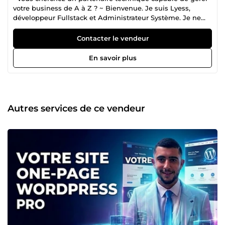
votre business de A à Z ? ~ Bienvenue. Je suis Lyess,
développeur Fullstack et Administrateur Système. Je ne
me contente pas de &quot;faire des sites&quot;, je bâtis
des infrastructures complètes pour vendre et durer. Mon
Contacter le vendeur
approche est globale : Du serveur qui héberge vos
données jusqu'au site qui encaisse vos clients. 🚀 PÔLE 1 :
En savoir plus
DÉVELOPPEMENT WORDPRESS &amp; E-COMMERCE Un
site doit être beau, mais surtout performant. Sites Vitrine
&amp; Blog : Design sur-mesure, rapide et optimisé SEO
pour attirer du trafic. E-commerce (WooCommerce) :
Boutiques modernes clés en main, gestion des paiements
Autres services de ce vendeur
et livraisons. Écosystème de Vente : Intégration experte de
Tunnels de vente (CartFlows), pages de capture et upsells
pour maximiser votre panier moyen. 📧 PÔLE 2 : EMAIL
MARKETING &amp; DÉLIVRABILITÉ Ne soyez plus bloqué
par les limitations des plateformes classiques. Serveurs
SMTP Privés : Création de votre propre infrastructure
d'envoi d'emails. Envoi Illimité &amp; Rotations d'IP :
Configuration avancée sur serveurs Linux (VPS). Sécurité
&amp; Réputation : Authentification parfaite (SPF, DKIM,
DMARC) pour éviter les SPAMS. 🛠** PÔLE 3** :
MAINTENANCE TECHNIQUE &amp; SÉCURITÉ Je suis votre
assurance tout risque. Dépannage d'Urgence : Correction