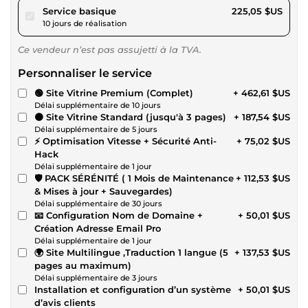
pour 207,42 $US
Service basique
225,05 $US
10 jours de réalisation
Ce vendeur n’est pas assujetti à la TVA.
Personnaliser le service
🟢 Site Vitrine Premium (Complet)
+ 462,61 $US
Délai supplémentaire de 10 jours
🟠 Site Vitrine Standard (jusqu'à 3 pages)
+ 187,54 $US
Délai supplémentaire de 5 jours
⚡ Optimisation Vitesse + Sécurité Anti-
+ 75,02 $US
Hack
Délai supplémentaire de 1 jour
🛡️ PACK SÉRÉNITÉ ( 1 Mois de Maintenance
+ 112,53 $US
& Mises à jour + Sauvegardes)
Délai supplémentaire de 30 jours
📧 Configuration Nom de Domaine +
+ 50,01 $US
Création Adresse Email Pro
Délai supplémentaire de 1 jour
🌍 Site Multilingue ,Traduction 1 langue (5
+ 137,53 $US
pages au maximum)
Délai supplémentaire de 3 jours
Installation et configuration d’un système
+ 50,01 $US
d’avis clients