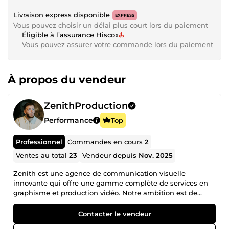
Livraison express disponible
EXPRESS
Vous pouvez choisir un délai plus court lors du paiement
Éligible à l’assurance Hiscox
Vous pouvez assurer votre commande lors du paiement
À propos du vendeur
ZenithProduction
Performance
Top
Professionnel
Commandes en cours
2
Ventes au total
23
Vendeur depuis
Nov. 2025
Zenith est une agence de communication visuelle
innovante qui offre une gamme complète de services en
graphisme et production vidéo. Notre ambition est de
fournir des solutions créatives sur-mesure, adaptées aux
besoins spécifiques de chaque client, pour les
Contacter le vendeur
accompagner dans leur développement et leur visibilité.