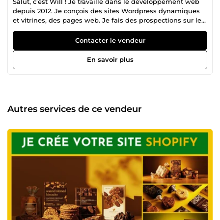
Salut, c'est Will ! Je travaille dans le développement web
depuis 2012. Je conçois des sites Wordpress dynamiques
et vitrines, des pages web. Je fais des prospections sur les
réseaux sociaux (expertise avec Sales Navigator), des
réparations et migrations de sites web, conçois également
Contacter le vendeur
des logos professionnels, des images dynamiques pour
supports de communication, des chartes graphiques. Je
En savoir plus
peux vous aider si votre besoin concerne le web et tout ce
qui ya autour du web (design, graphisme, sécurité
internet, CMS (WordPress, Wix, Prestashop), etc)
Autres services de ce vendeur