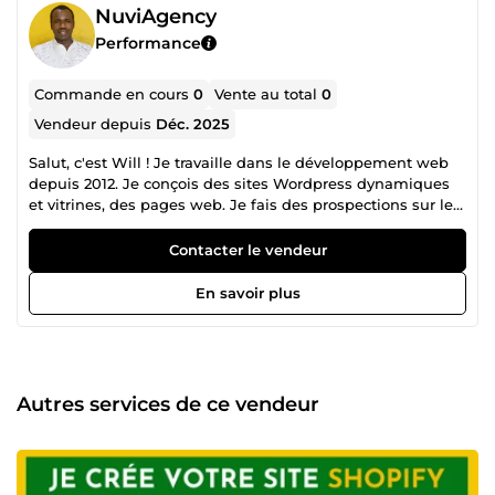
NuviAgency
Performance
Commande en cours
0
Vente au total
0
Vendeur depuis
Déc. 2025
Salut, c'est Will ! Je travaille dans le développement web
depuis 2012. Je conçois des sites Wordpress dynamiques
et vitrines, des pages web. Je fais des prospections sur les
réseaux sociaux (expertise avec Sales Navigator), des
réparations et migrations de sites web, conçois également
Contacter le vendeur
des logos professionnels, des images dynamiques pour
supports de communication, des chartes graphiques. Je
En savoir plus
peux vous aider si votre besoin concerne le web et tout ce
qui ya autour du web (design, graphisme, sécurité
internet, CMS (WordPress, Wix, Prestashop), etc)
Autres services de ce vendeur