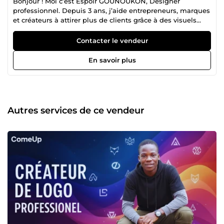
Bonjour ! Moi c’est Espoir GOUNOUKON, Designer
professionnel. Depuis 3 ans, j’aide entrepreneurs, marques
et créateurs à attirer plus de clients grâce à des visuels
puissants et irrésistibles. 🎯 Ma spécialité : transformer
votre idée en un design qui vend vraiment. Logo, vidéo
Contacter le vendeur
publicitaire, affiche promotionnelle… chaque création est
pensée pour convertir, capter l’attention et donner à votre
En savoir plus
produit une image forte et professionnelle. 💎 Pourquoi
mes clients me choisissent : Designs premium qui
renforcent l’identité de votre marque Vidéos publicitaires
percutantes qui augmentent vos ventes Créations
modernes, propres, uniques et adaptées à votre audience
Autres services de ce vendeur
Réactivité, respect des délais et communication
impeccable Satisfaction garantie ✨ Si vous voulez un
visuel qui attire, convainc et pousse à l’action, vous êtes
exactement au bon endroit. Je transforme vos projets en
résultats.