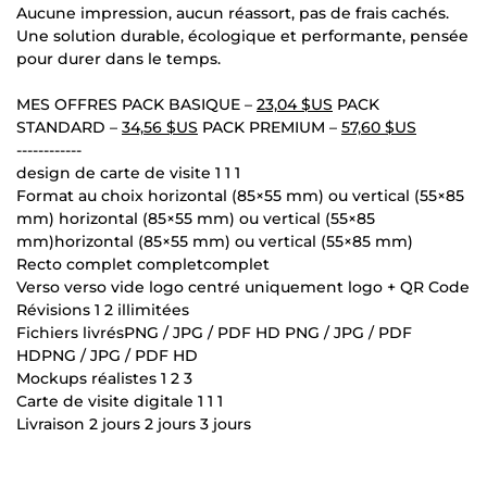
Aucune impression, aucun réassort, pas de frais cachés.
Une solution durable, écologique et performante, pensée
pour durer dans le temps.
MES OFFRES PACK BASIQUE –
23,04 $US
PACK
STANDARD –
34,56 $US
PACK PREMIUM –
57,60 $US
------------
design de carte de visite 1 1 1
Format au choix horizontal (85×55 mm) ou vertical (55×85
mm) horizontal (85×55 mm) ou vertical (55×85
mm)horizontal (85×55 mm) ou vertical (55×85 mm)
Recto complet completcomplet
Verso verso vide logo centré uniquement logo + QR Code
Révisions 1 2 illimitées
Fichiers livrésPNG / JPG / PDF HD PNG / JPG / PDF
HDPNG / JPG / PDF HD
Mockups réalistes 1 2 3
Carte de visite digitale 1 1 1
Livraison 2 jours 2 jours 3 jours