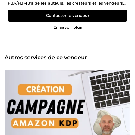
FBA/FBM J’aide les auteurs, les créateurs et les vendeurs
Amazon à améliorer leur visibilité, réduire leurs coûts
publicitaires et obtenir des ventes plus régulières et
Contacter le vendeur
rentables. 🎯 Ce que je peux faire pour vous : 🔸 Publicités
Amazon Ads (PPC) _Création de campagnes performantes
En savoir plus
(SP / SB / Auto / Manuel) _Optimisation ACOS / ROAS
_Analyse quotidienne + ajustements stratégiques _Ciblage
mots-clés &amp; ASIN _Structure de campagnes adaptée à
vos objectifs (lancement, scaling, retargeting) 🔸
Optimisation pour Amazon KDP _Analyse et optimisation
Autres services de ce vendeur
de vos livres _Recherche mots-clés / catégories _Stratégie
complète de lancement KDP _Mise en avant et
amélioration de votre visibilité 🔸 Optimisation pour
Amazon FBA/FBM _Analyse et optimisation de vos fiches
produit _Recherche mots-clés / catégories _Optimisation
des listings pour maximiser les clics _Mise en avant et
amélioration de votre visibilité 📈 Mon objectif est simple :
Vous aider à dépenser moins, vendre plus, et rendre vos
campagnes Amazon Ads vraiment rentables. Je vous
explique clairement ce que je fais, pourquoi je le fais, et
comment améliorer vos performances sur le long terme ,
que vous soyez débutant ou déjà actif sur Amazon. 👉
Consultez mes services ci-dessous et faisons décoller vos
ventes ensemble.