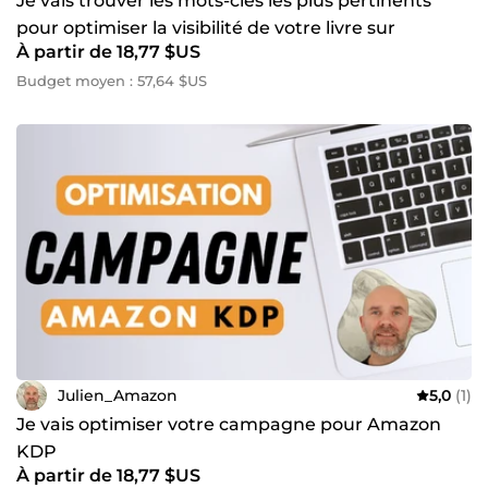
Je vais trouver les mots-clés les plus pertinents
pour optimiser la visibilité de votre livre sur
À partir de 18,77 $US
Amazon KDP
Budget moyen : 57,64 $US
Julien_Amazon
5,0
(1)
Je vais optimiser votre campagne pour Amazon
KDP
À partir de 18,77 $US