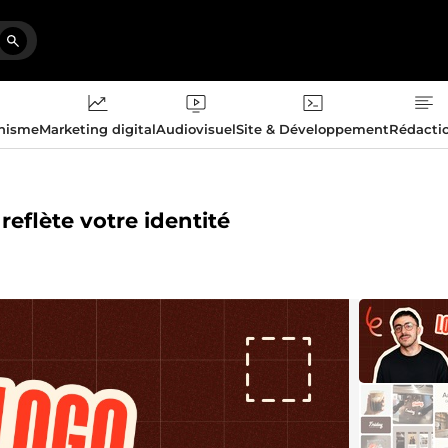
phisme
Marketing digital
Audiovisuel
Site & Développement
Rédacti
reflète votre identité