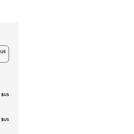
$US
8 $US
5 $US