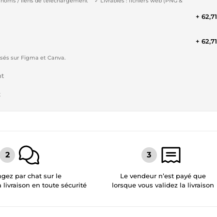
: noms / liens de téléchargement ✓ Livrables : fichiers web (PNG &
+ 62,7
+ 62,7
isés sur Figma et Canva.
nt
t
gez par chat sur le
Le vendeur n’est payé que
a livraison en toute sécurité
lorsque vous validez la livraison