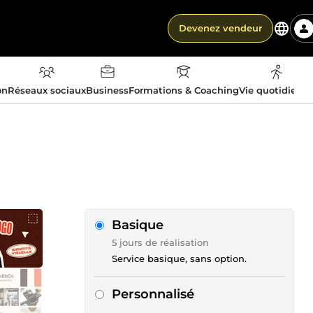
Devenez vendeur
on
Réseaux sociaux
Business
Formations & Coaching
Vie quotidienn
Basique
5 jours de réalisation
Service basique, sans option.
Personnalisé