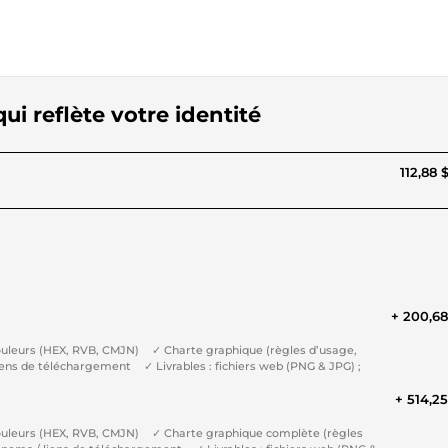
ui reflète votre identité
112,88 
+ 200,6
 couleurs (HEX, RVB, CMJN) ✓ Charte graphique (règles d’usage,
liens de téléchargement ✓ Livrables : fichiers web (PNG & JPG) ;
+ 514,2
 couleurs (HEX, RVB, CMJN) ✓ Charte graphique complète (règles