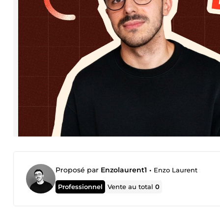
Proposé par
Enzolaurent1
•
Enzo Laurent
Professionnel
Vente au total
0