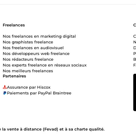
Freelances
Nos freelances en marketing digital
C
Nos graphistes freelance
N
Nos freelances en audiovisuel
D
Nos développeurs web freelance
P
Nos rédacteurs freelance
B
Nos experts freelance en réseaux sociaux
Nos meilleurs freelances
Partenaires
Assurance par Hiscox
Paiements par PayPal Braintree
la vente à distance (Fevad) et à sa charte qualité.