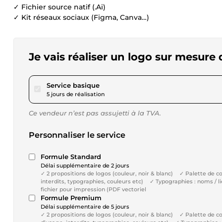
✓ Fichier source natif (.Ai)
✓ Kit réseaux sociaux (Figma, Canva…)
Je vais réaliser un logo sur mesure q
pour 104,04 $US
Service basique
5 jours de réalisation
Ce vendeur n’est pas assujetti à la TVA.
Personnaliser le service
Formule Standard
Délai supplémentaire de 2 jours
✓ 2 propositions de logos (couleur, noir & blanc) ✓ Palette de
interdits, typographies, couleurs etc) ✓ Typographies : noms / 
fichier pour impression (PDF vectoriel
Formule Premium
Délai supplémentaire de 5 jours
✓ 2 propositions de logos (couleur, noir & blanc) ✓ Palette de