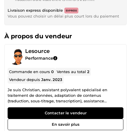
Livraison express disponible
EXPRESS
Vous pouvez choisir un délai plus court lors du paiement
À propos du vendeur
Lesource
Performance
Commande en cours
0
Ventes au total
2
Vendeur depuis
Janv. 2023
Je suis Christian, assistant polyvalent spécialisé en
traitement de données, adaptation de contenus
(traduction, sous-titrage, transcription), assistance
informatique et création de services optimisés sur
ComeUp. J’accompagne les entreprises et freelances dans
Contacter le vendeur
la structuration de leurs contenus et l’amélioration de leur
visibilité en ligne. ✦ Saisie &amp; Traitement de Données
En savoir plus
Saisie rapide, précise et structurée. Vérification, correction