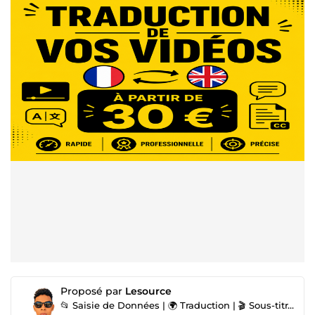
Proposé par
Lesource
📂 Saisie de Données | 🌍 Traduction | 🎬 Sous-titrage | 🎧 Transcription Audio 🛒 Création de Servi