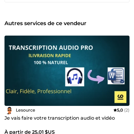
et organisation des informations. Mise en forme et
classement des documents. ✦ Traduction, Sous-titrage
&amp; Transcription Audio Traductions fidèles et adaptées
au contexte. Sous-titrage clair, lisible et synchronisé.
Autres services de ce vendeur
Transcriptions audio propres, structurées et
professionnelles. ✦ Création de Services ComeUp
Rédaction et structuration de services professionnels.
Optimisation des titres, descriptions et offres. Amélioration
de la visibilité et du taux de conversion. ✦ Assistance
Informatique Support technique de base et
accompagnement utilisateur. Aide à l’utilisation des outils
numériques. ✦ Recherche SEO Recherche de mots-clés
pertinents. Analyse de base pour améliorer le
référencement des contenus. Recommandations simples
et efficaces. 💶 Tarif : 10€/heure 👉 Polyvalent, rigoureux et
orienté résultats : j’aide mes clients à structurer leurs
contenus, améliorer leur visibilité et gagner en efficacité.
Lesource
5,0
(2)
Je vais faire votre transcription audio et vidéo
À partir de 25,01 $US