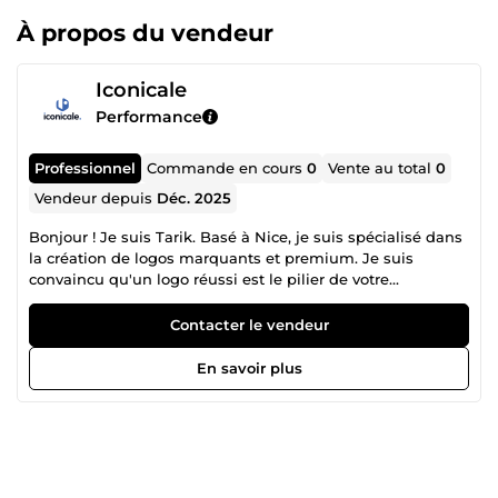
À propos du vendeur
Iconicale
Performance
Professionnel
Commande en cours
0
Vente au total
0
Vendeur depuis
Déc. 2025
Bonjour ! Je suis Tarik. Basé à Nice, je suis spécialisé dans
la création de logos marquants et premium. Je suis
convaincu qu'un logo réussi est le pilier de votre
crédibilité. C'est pourquoi je ne laisse rien au hasard. Ma
mission est de piloter la création de vos actifs visuels pour
Contacter le vendeur
vous garantir un rendu moderne, minimaliste et
professionnel. En passant par mes services, vous
En savoir plus
choisissez l'alliance parfaite entre exigence et rapidité : je
m'engage à vous livrer des résultats haut de gamme,
disponibles en 48 heures pour répondre à vos urgences.
Contactez-moi pour démarrer au plus vite votre projet !