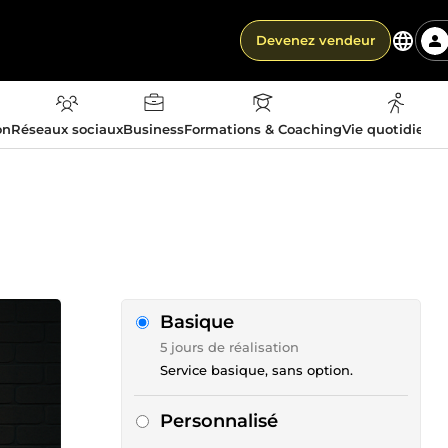
Devenez vendeur
on
Réseaux sociaux
Business
Formations & Coaching
Vie quotidienn
Basique
5 jours de réalisation
Service basique, sans option.
Personnalisé