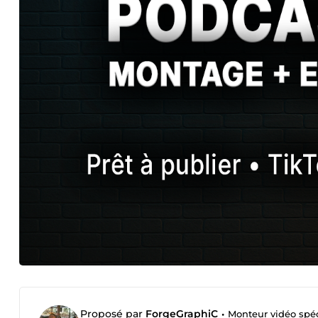
Proposé par
ForgeGraphiC
•
Monteur vidéo spéc