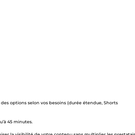
 des options selon vos besoins (durée étendue, Shorts
qu’à 45 minutes.
er la visibilité de votre contenu sans multiplier les prestatair