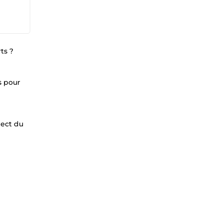
ts ?
s pour
pect du