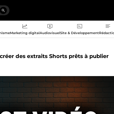
phisme
Marketing digital
Audiovisuel
Site & Développement
Rédacti
réer des extraits Shorts prêts à publier