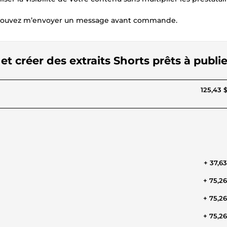
ous pouvez m’envoyer un message avant commande.
t créer des extraits Shorts prêts à publie
125,43 
+ 37,6
+ 75,2
+ 75,2
+ 75,2