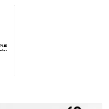
s PME
artes
dget