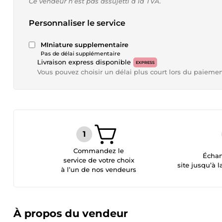
Ce vendeur n’est pas assujetti à la TVA.
Personnaliser le service
MIniature supplementaire
Pas de délai supplémentaire
Livraison express disponible
EXPRESS
Vous pouvez choisir un délai plus court lors du paieme
Commandez le
Échan
service de votre choix
site jusqu’à l
à l’un de nos vendeurs
À propos du vendeur