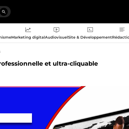
phisme
Marketing digital
Audiovisuel
Site & Développement
Rédacti
s
ofessionnelle et ultra-cliquable