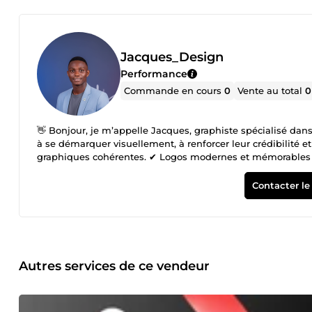
Jacques_Design
Performance
Commande en cours
0
Vente au total
0
👋 Bonjour, je m’appelle Jacques, graphiste spécialisé dans
à se démarquer visuellement, à renforcer leur crédibilité et
graphiques cohérentes. ✔ Logos modernes et mémorables 
Communication claire et professionnelle Mon objectif : o
maîtrisé. 💬 N’hésitez pas à me contacter avant commande p
Contacter le
Autres services de ce vendeur