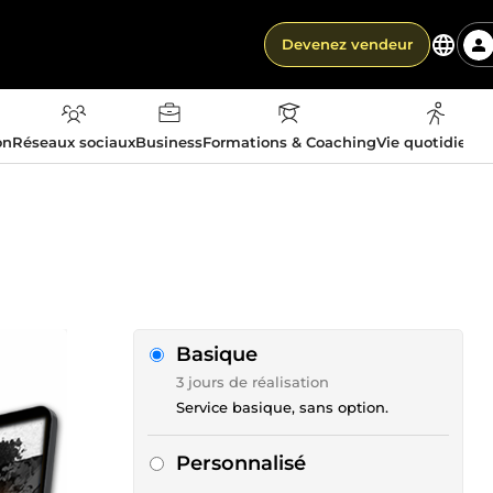
Devenez vendeur
on
Réseaux sociaux
Business
Formations & Coaching
Vie quotidienn
Basique
3 jours de réalisation
Service basique, sans option.
Personnalisé