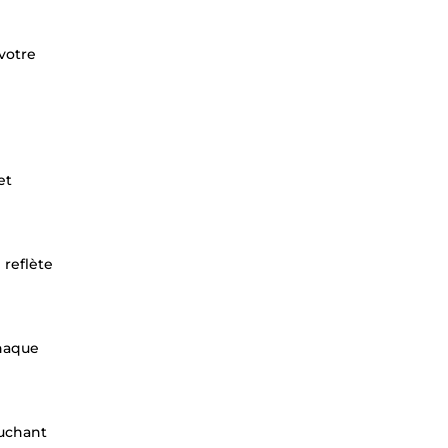
votre
et
 reflète
chaque
ouchant