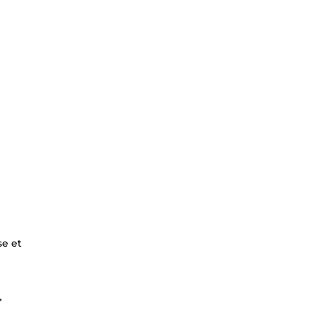
se et
*