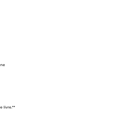
ine
 livre.**