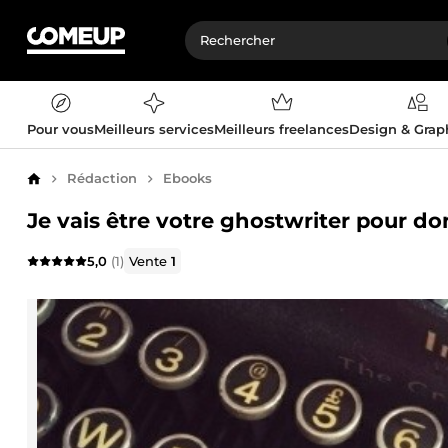
Pour vous
Meilleurs services
Meilleurs freelances
Design & Gra
Rédaction
Ebooks
Accueil
Je vais être votre ghostwriter pour do
5,0
(1)
Vente
1