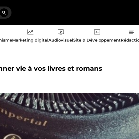
phisme
Marketing digital
Audiovisuel
Site & Développement
Rédacti
nner vie à vos livres et romans