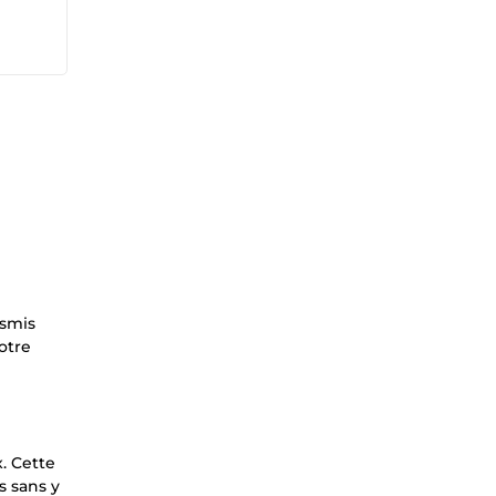
nsmis
otre
x. Cette
s sans y