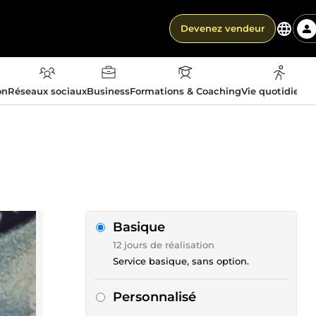
Devenez vendeur
on
Réseaux sociaux
Business
Formations & Coaching
Vie quotidienn
Basique
12 jours de réalisation
Service basique, sans option.
Personnalisé