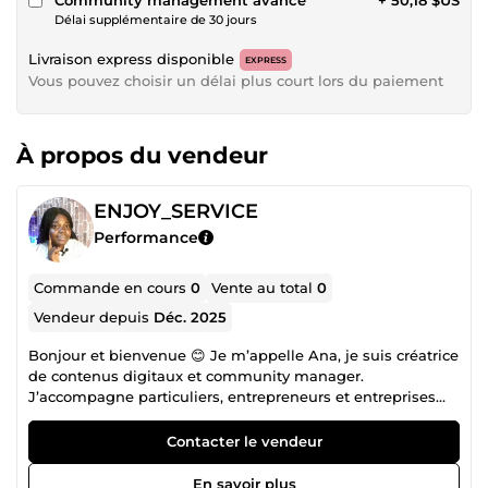
Délai supplémentaire de 30 jours
Livraison express disponible
EXPRESS
Vous pouvez choisir un délai plus court lors du paiement
À propos du vendeur
ENJOY_SERVICE
Performance
Commande en cours
0
Vente au total
0
Vendeur depuis
Déc. 2025
Bonjour et bienvenue 😊 Je m’appelle Ana, je suis créatrice
de contenus digitaux et community manager.
J’accompagne particuliers, entrepreneurs et entreprises
dans la mise en valeur de leur image sur les réseaux
sociaux et supports de communication. Je propose des
Contacter le vendeur
services professionnels tels que : ✔️ gestion de pages
Facebook, Instagram, TikTok ✔️ création d’affiches
En savoir plus