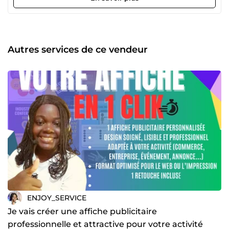
publicitaires attractives ✔️ vidéos publicitaires dynamiques
et impactantes ✔️ montage de vidéos de conférences,
événements et annonces ✔️gestion des services après
vente SAV Mon objectif est simple : vous aider à attirer
plus de visibilité, plus d’engagement et plus de clients
Autres services de ce vendeur
grâce à des contenus clairs, modernes et efficaces.
Sérieuse, à l’écoute et respectueuse des délais, je mets
mon savoir-faire à votre service pour des résultats
professionnels, même avec un petit budget. 📩 N’hésitez
pas à me contacter pour discuter de votre projet, je serai
ravie de vous accompagner.
ENJOY_SERVICE
Je vais créer une affiche publicitaire
professionnelle et attractive pour votre activité