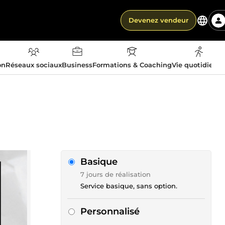
Devenez vendeur
on
Réseaux sociaux
Business
Formations & Coaching
Vie quotidienn
Basique
7 jours de réalisation
Service basique, sans option.
Personnalisé