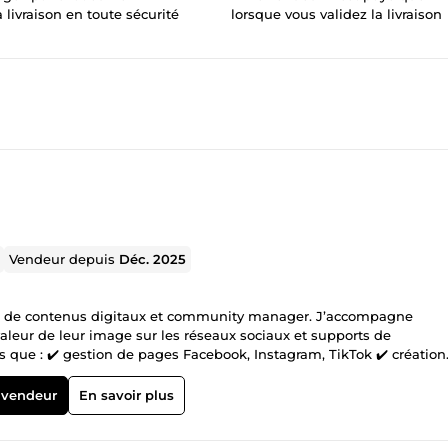
a livraison en toute sécurité
lorsque vous validez la livraison
Vendeur depuis
Déc. 2025
ice de contenus digitaux et community manager. J’accompagne
valeur de leur image sur les réseaux sociaux et supports de
 que : ✔️ gestion de pages Facebook, Instagram, TikTok ✔️ création
es dynamiques et impactantes ✔️ montage de vidéos de conférences,
AV Mon objectif est simple : vous aider à attirer plus de visibilité
 vendeur
En savoir plus
clairs, modernes et efficaces. Sérieuse, à l’écoute et respectueuse
ésultats professionnels, même avec un petit budget. 📩 N’hésitez pa