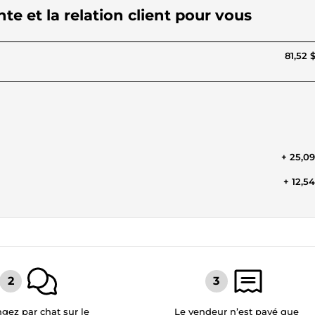
te et la relation client pour vous
81,52 
+ 25,0
+ 12,5
gez par chat sur le
Le vendeur n’est payé que