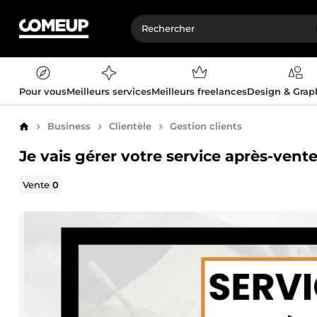
Pour vous
Meilleurs services
Meilleurs freelances
Design & Gra
Business
Clientèle
Gestion clients
Accueil
Je vais gérer votre service après-vente
Vente
0