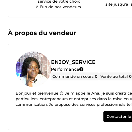
service de votre choix
site jusqu’à l
à l’un de nos vendeurs
À propos du vendeur
ENJOY_SERVICE
Performance
Commande en cours
0
Vente au total
0
Bonjour et bienvenue 😊 Je m’appelle Ana, je suis créatr
particuliers, entrepreneurs et entreprises dans la mise en 
communication. Je propose des services professionnels tels
d’affiches publicitaires attractives ✔️ vidéos publicitair
événements et annonces ✔️gestion des services après vente S
Contacter le
plus d’engagement et plus de clients grâce à des contenus 
délais, je mets mon savoir-faire à votre service pour des r