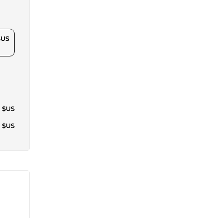
$US
9 $US
4 $US