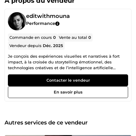
À propos du vendeur
editwithmouna
Performance
Commande en cours
0
Vente au total
0
Vendeur depuis
Déc. 2025
Je conçois des expériences visuelles et narratives à fort
impact, à la croisée du storytelling émotionnel, des
technologies créatives et de l’intelligence artificielle
avancée. Mon travail va bien au-delà du simple montage
vidéo. J’interviens sur l’ensemble du processus créatif :
Contacter le vendeur
conception de l’idée, narration, direction artistique,
génération visuelle assistée par IA, montage, son et
En savoir plus
intégration finale. Chaque projet est pensé comme un
parcours immersif, où l’émotion, le sens et la cohérence
visuelle sont au centre. J’utilise des IA avancées,
notamment Sora, pilotées par un travail précis de prompt
engineering whisper. Cette approche me permet de
Autres services de ce vendeur
générer des scènes, ambiances, personnages et univers
visuels cohérents, tout en conservant un contrôle créatif fin