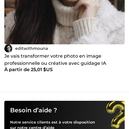
https://portfolio-mouna.netlify.app
editwithmouna
Je vais transformer votre photo en image
professionnelle ou créative avec guidage IA
À partir de 25,01 $US
personnalisé
Besoin d’aide ?
Notre service clients est à votre disposition
sur notre
centre d’aide