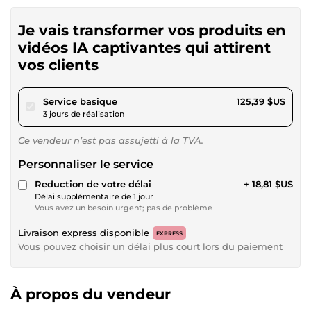
Je vais transformer vos produits en
vidéos IA captivantes qui attirent
vos clients
pour 115,57 $US
Service basique
125,39 $US
3 jours de réalisation
Ce vendeur n’est pas assujetti à la TVA.
Personnaliser le service
Reduction de votre délai
+ 18,81 $US
Délai supplémentaire de 1 jour
Vous avez un besoin urgent; pas de problème
Livraison express disponible
EXPRESS
Vous pouvez choisir un délai plus court lors du paiement
À propos du vendeur