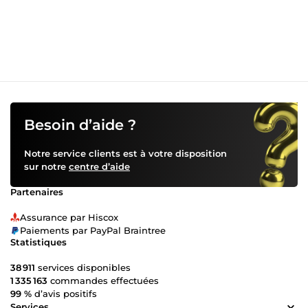
l’écoute, je m’adapte à chaque profil : – recherche d’emploi
– reconversion – premier CV – mise à jour de CV N’hésitez
pas à me contacter avant commande pour toute question.
Disponible immédiatement – réponses rapides
Besoin d’aide ?
Notre service clients est à votre disposition
sur notre
centre d’aide
Partenaires
Assurance par Hiscox
Paiements par PayPal Braintree
Statistiques
38 911
services disponibles
1 335 163
commandes effectuées
99 %
d’avis positifs
Services