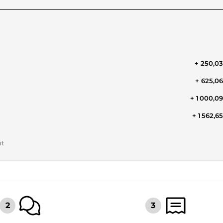
+ 250,0
+ 625,0
+ 1 000,0
+ 1 562,6
nt