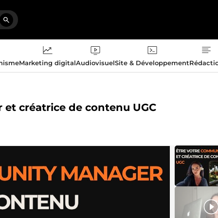
phisme
Marketing digital
Audiovisuel
Site & Développement
Rédacti
 et créatrice de contenu UGC