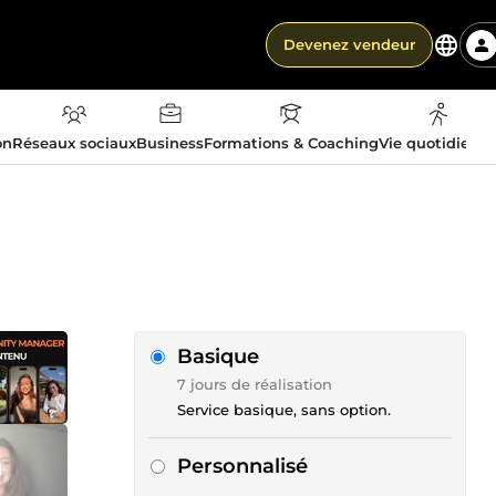
Devenez vendeur
on
Réseaux sociaux
Business
Formations & Coaching
Vie quotidienn
Basique
7 jours de réalisation
Service basique, sans option.
Personnalisé