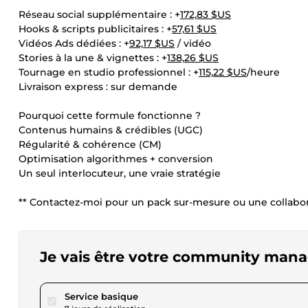
Réseau social supplémentaire : +
172,83 $US
Hooks & scripts publicitaires : +
57,61 $US
Vidéos Ads dédiées : +
92,17 $US
/ vidéo
Stories à la une & vignettes : +
138,26 $US
Tournage en studio professionnel : +
115,22 $US
/heure
Livraison express : sur demande
Pourquoi cette formule fonctionne ?
Contenus humains & crédibles (UGC)
Régularité & cohérence (CM)
Optimisation algorithmes + conversion
Un seul interlocuteur, une vraie stratégie
** Contactez-moi pour un pack sur-mesure ou une collabor
Je vais être votre community mana
pour 172,83 $US
Service basique