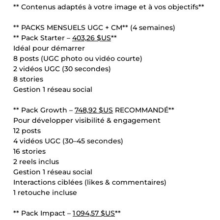
** Contenus adaptés à votre image et à vos objectifs**
** PACKS MENSUELS UGC + CM** (4 semaines)
** Pack Starter –
403,26 $US
**
Idéal pour démarrer
8 posts (UGC photo ou vidéo courte)
2 vidéos UGC (30 secondes)
8 stories
Gestion 1 réseau social
** Pack Growth –
748,92 $US
RECOMMANDÉ**
Pour développer visibilité & engagement
12 posts
4 vidéos UGC (30–45 secondes)
16 stories
2 reels inclus
Gestion 1 réseau social
Interactions ciblées (likes & commentaires)
1 retouche incluse
** Pack Impact –
1 094,57 $US
**