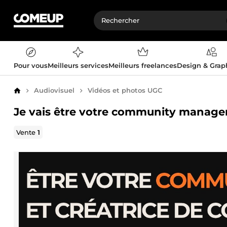
Pour vous
Meilleurs services
Meilleurs freelances
Design & Gra
Audiovisuel
Vidéos et photos UGC
Accueil
Je vais être votre community manager
Vente
1