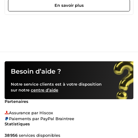
Rapprochements bancaires. Préparation des déclarations
En savoir plus
fiscales (TVA, etc.). Classement et archivage numérique de
vos documents. Rigoureux et organisé, je garantis un
travail de précision dans le respect des délais.
Besoin d’aide ?
Notre service clients est à votre disposition
sur notre
centre d’aide
Partenaires
Assurance par Hiscox
Paiements par PayPal Braintree
Statistiques
38 956
services disponibles