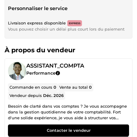
Personnaliser le service
Livraison express disponible
EXPRESS
Vous pouvez choisir un délai plus court lors du paiement
À propos du vendeur
ASSISTANT_COMPTA
Performance
Commande en cours
0
Vente au total
0
Vendeur depuis
Déc. 2026
Besoin de clarté dans vos comptes ? Je vous accompagne
dans la gestion quotidienne de votre comptabilité. Fort
d'une solide expérience, je vous aide à structurer vos
finances pour que vous puissiez vous concentrer sur votre
cœur de métier. Mes services incluent : Saisie comptable
Contacter le vendeur
et tenue des journaux (Achats, Ventes, Banque).