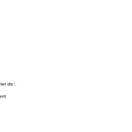
er de :
ent