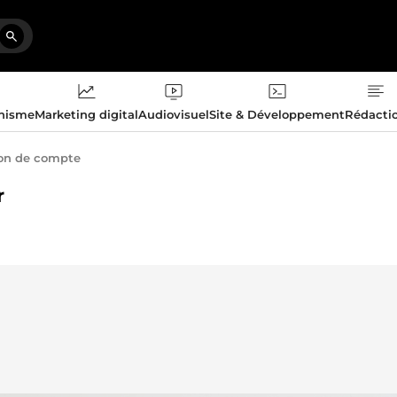
phisme
Marketing digital
Audiovisuel
Site & Développement
Rédacti
on de compte
r