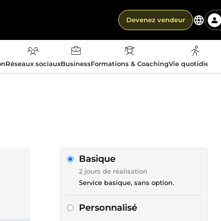
Devenez vendeur
on
Réseaux sociaux
Business
Formations & Coaching
Vie quotidienn
Basique
2 jours de réalisation
Service basique, sans option.
Personnalisé