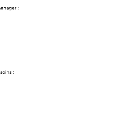
anager :
oins :