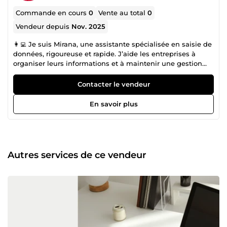
Commande en cours
0
Vente au total
0
Vendeur depuis
Nov. 2025
👩‍💻 Je suis Mirana, une assistante spécialisée en saisie de
données, rigoureuse et rapide. J’aide les entreprises à
organiser leurs informations et à maintenir une gestion
précise et bien structurée des documents. ✩ Saisie de
Données · Saisie rapide, fiable et bien présentée. ·
Contacter le vendeur
Vérification et mise en forme professionnelle des
documents. 💶 Tarif : 15€/heure 👉 Sérieuse, organisée et
En savoir plus
orientée qualité.
Autres services de ce vendeur