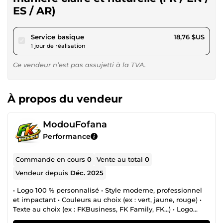
ES / AR)
pour 17,29 $US
Service basique
18,76 $US
1 jour de réalisation
Ce vendeur n’est pas assujetti à la TVA.
À propos du vendeur
ModouFofana
Performance
Commande en cours
0
Vente au total
0
Vendeur depuis
Déc. 2025
• Logo 100 % personnalisé • Style moderne, professionnel
et impactant • Couleurs au choix (ex : vert, jaune, rouge) •
Texte au choix (ex : FKBusiness, FK Family, FK…) • Logo
adapté pour réseaux sociaux, flyers, cartes de visite