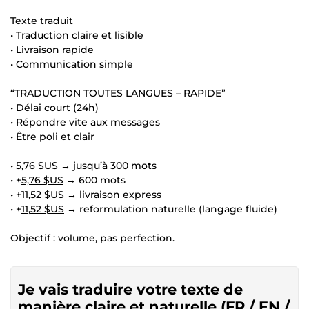
Texte traduit
• Traduction claire et lisible
• Livraison rapide
• Communication simple
“TRADUCTION TOUTES LANGUES – RAPIDE”
• Délai court (24h)
• Répondre vite aux messages
• Être poli et clair
•
5,76 $US
→ jusqu’à 300 mots
• +
5,76 $US
→ 600 mots
• +
11,52 $US
→ livraison express
• +
11,52 $US
→ reformulation naturelle (langage fluide)
Objectif : volume, pas perfection.
Je vais traduire votre texte de
manière claire et naturelle (FR / EN /