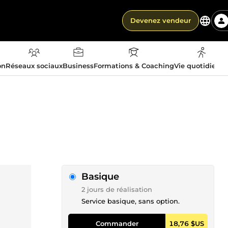
Devenez vendeur
on
Réseaux sociaux
Business
Formations & Coaching
Vie quotidienn
Basique
2 jours de réalisation
Service basique, sans option.
Commander
18,76 $US