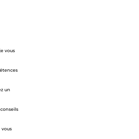
je vous
pétences
ez un
 conseils
e vous