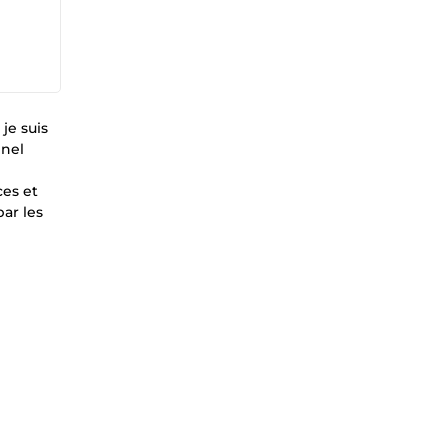
je suis
nnel
ces et
ar les