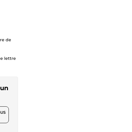
tre de
e lettre
 un
$US