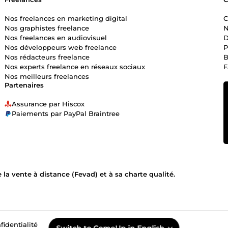
Nos freelances en marketing digital
C
Nos graphistes freelance
N
Nos freelances en audiovisuel
D
Nos développeurs web freelance
P
Nos rédacteurs freelance
B
Nos experts freelance en réseaux sociaux
Nos meilleurs freelances
Partenaires
Assurance par Hiscox
Paiements par PayPal Braintree
la vente à distance (Fevad) et à sa charte qualité.
fidentialité