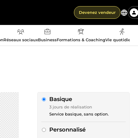
Devenez vendeur
on
Réseaux sociaux
Business
Formations & Coaching
Vie quotidienn
Basique
3 jours de réalisation
Service basique, sans option.
Personnalisé