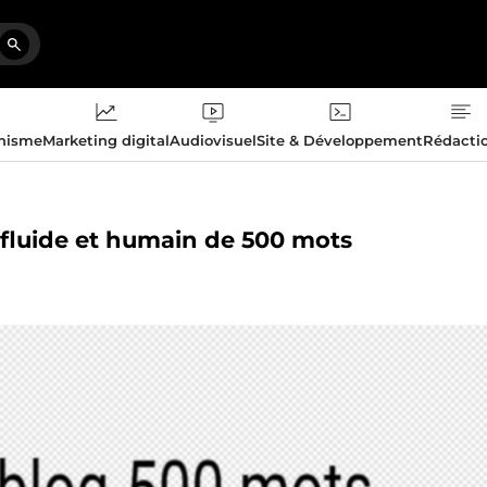
phisme
Marketing digital
Audiovisuel
Site & Développement
Rédacti
r, fluide et humain de 500 mots