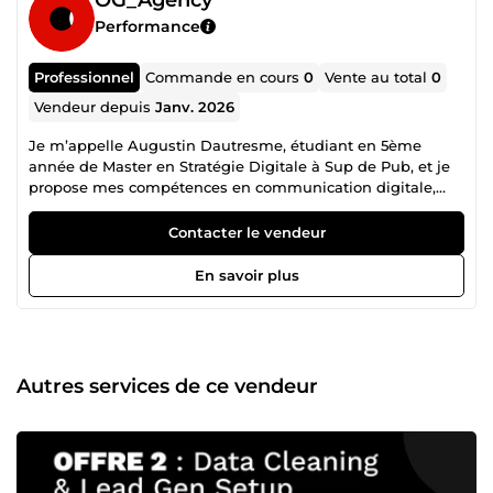
Performance
Professionnel
Commande en cours
0
Vente au total
0
Vendeur depuis
Janv. 2026
Je m’appelle Augustin Dautresme, étudiant en 5ème
année de Master en Stratégie Digitale à Sup de Pub, et je
propose mes compétences en communication digitale,
UX/UI, et gestion de campagnes pour accompagner vos
projets. Passionné par le numérique, je combine créativité
Contacter le vendeur
et analyse data pour concevoir des solutions adaptées à
vos besoins. Mes expertises : -Stratégie digitale: Pilotage
En savoir plus
de présence en ligne, optimisation SEO/SEA, et analyse de
données. -Création de contenus: Rédaction engageante,
conception de visuels (Suite Adobe, Figma), et production
audiovisuelle. -Gestion de campagnes: Déploiement et
optimisation de campagnes display (Google Ads,
Autres services de ce vendeur
Analytics). -IA &amp; Innovation: Utilisation d'outils d'IA
(DeepSeek, Mistral) pour des solutions innovantes.