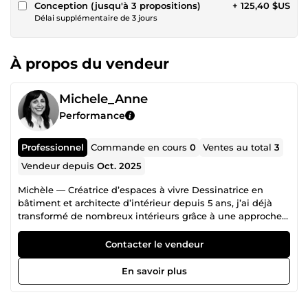
Conception (jusqu'à 3 propositions)
+ 125,40 $US
Délai supplémentaire de 3 jours
À propos du vendeur
Michele_Anne
Performance
Professionnel
Commande en cours
0
Ventes au total
3
Vendeur depuis
Oct. 2025
Michèle — Créatrice d’espaces à vivre Dessinatrice en
bâtiment et architecte d’intérieur depuis 5 ans, j’ai déjà
transformé de nombreux intérieurs grâce à une approche
précise, sensible et résolument sur mesure. Mon objectif :
sublimer votre espace pour en révéler toute la force et
Contacter le vendeur
l’évidence. Pourquoi me choisir : • Une expertise solide et
des dizaines de dossiers menés avec succès • Un sens du
En savoir plus
détail qui change tout • Des solutions élégantes,
fonctionnelles et adaptées à votre quotidien • Une écoute
attentive pour capter l’essentiel de vos besoins • Située en