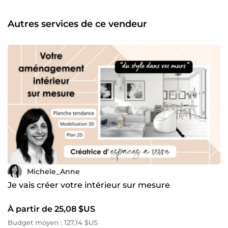
France, j'ai une bonne connaissance du fonctionnement et
des attentes des services instructeurs français. Mes
Autres services de ce vendeur
services : Conception d’espaces Déclaration préalable de
travaux Permis de construire Stylisme de façade
Modélisation 3D Envie de sublimer votre intérieur ? Je
transforme vos idées en un lieu qui vous ressemble
vraiment ✨
Michele_Anne
Je vais créer votre intérieur sur mesure
À partir de 25,08 $US
Budget moyen : 127,14 $US