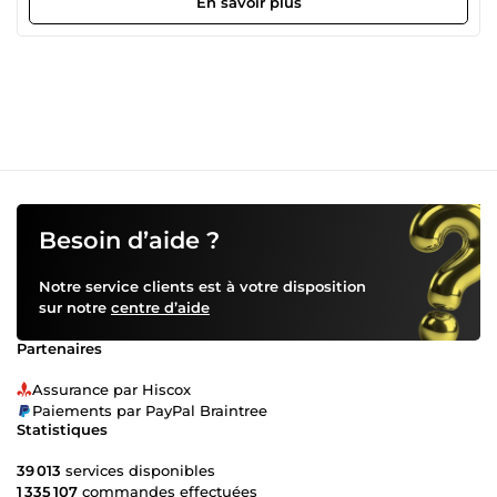
En savoir plus
ventes. Grâce à mon expérience, je conçois des bots de
trading automatisés, capables de suivre vos stratégies
financières avec précision et fiabilité, tout en minimisant
les erreurs humaines. Chaque système est personnalisé
selon vos besoins, testé et optimisé pour offrir des
performances concrètes et mesurables. Parallèlement, je
crée des emails marketing, pages de vente et séquences
persuasives, structurées pour capter l’attention, susciter
l’intérêt et convertir vos prospects en clients fidèles. Mon
approche combine psychologie, storytelling et techniques
éprouvées de copywriting pour maximiser vos revenus
Besoin d’aide ?
tout en restant clair et humain. Mes services couvrent :
Automatisation de stratégies de trading MT5 et
Notre service clients est à votre disposition
backtesting Développement de scripts JavaScript pour
sur notre
centre d’aide
business et trading Création de contenus marketing
(emails, pages de vente, posts réseaux sociaux)
Partenaires
Optimisation de texte existant pour augmenter le taux de
conversion Je fournis des solutions complètes, fiables et
Assurance par Hiscox
rapides, adaptées à vos objectifs et à votre audience.
Paiements par PayPal Braintree
Chaque projet est traité avec rigueur, précision et
Statistiques
transparence, pour que vous obteniez des résultats
concrets et mesurables. Prêt à passer à l’action ? Cliquez
39 013
services disponibles
sur Commander et transformons vos idées en systèmes
1 335 107
commandes effectuées