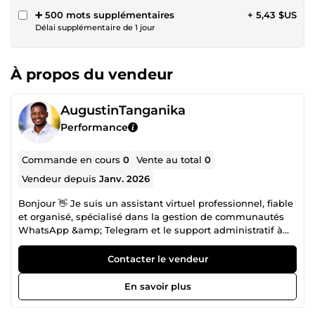
➕ 500 mots supplémentaires
+ 5,43 $US
Délai supplémentaire de 1 jour
À propos du vendeur
AugustinTanganika
Performance
Commande en cours
0
Vente au total
0
Vendeur depuis
Janv. 2026
Bonjour 👋 Je suis un assistant virtuel professionnel, fiable
et organisé, spécialisé dans la gestion de communautés
WhatsApp &amp; Telegram et le support administratif à
distance. J’aide entrepreneurs, entreprises et équipes à
gagner du temps, communiquer efficacement et se
Contacter le vendeur
concentrer sur l’essentiel. 🔹 Mes services : Gestion et
modération de groupes WhatsApp / Telegram Soutien
En savoir plus
administratif (saisie de données, emails, organisation)
Assistance client (chat, WhatsApp, Telegram, email)