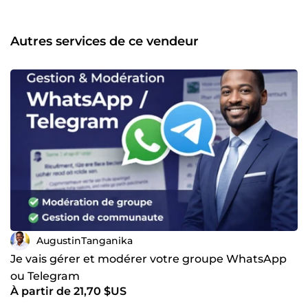
Rédaction de textes et traduction français ↔ anglais 💼
Pourquoi me choisir ? Sérieux, réactif et organisé Respect
strict des délais Communication claire et professionnelle
Autres services de ce vendeur
Adaptation rapide aux besoins de chaque client 🌍
Disponibilité : missions 100 % à distance – clients
francophones et internationaux 👉 Contactez-moi dès
maintenant pour discuter de votre projet et démarrer
rapidement.
AugustinTanganika
Je vais gérer et modérer votre groupe WhatsApp
ou Telegram
À partir de 21,70 $US