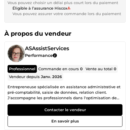
Vous pouvez choisir un délai plus court lors du paiement
Éligible à l’assurance Hiscox
Vous pouvez assurer votre commande lors du paiement
À propos du vendeur
ASAssistServices
Performance
Professionnel
Commande en cours
0
Vente au total
0
Vendeur depuis
Janv. 2026
Entrepreneuse spécialisée en assistance administrative et
pré-comptabilité, saisie de données, relation client.
J'accompagne les professionnels dans l'optimisation de
leur organisation et de leur communication avec des
prestations fiables, structurées et adaptées à leurs besoins.
Contacter le vendeur
Sérieuse, réactive et à l'écoute, je m'engage à fournir un
travail de qualité dans le respect des délais. N'hésitez pas
En savoir plus
à me contacter pour discuter de votre projet !