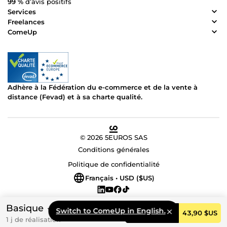
99 %
d’avis positifs
Services
Freelances
ComeUp
Adhère à la Fédération du e-commerce et de la vente à
distance (Fevad) et à sa charte qualité.
© 2026 5EUROS SAS
Conditions générales
Politique de confidentialité
Français • USD ($US)
Basique
Switch to ComeUp in English.
Commander
43,90 $US
1 j de réalisation