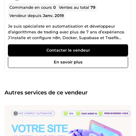
Commande en cours
0
Ventes au total
79
Vendeur depuis
Janv. 2019
Je suis spécialiste en automatisation et développeur
d’algorithmes de trading avec plus de 7 ans d’expérience.
J’installe et configure n8n, Docker, Supabase et Traefik
Proxy Manager pour créer des systèmes d’automatisation
sécurisés et évolutifs. Je développe également des
Contacter le vendeur
algorithmes de trading, indicateurs et EAs professionnels
en MQL4/MQL5. Livraison rapide, communication claire et
En savoir plus
installations fiables pour entreprises et créateurs.
Autres services de ce vendeur