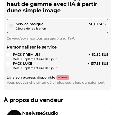
haut de gamme avec lIA à partir
dune simple image
pour 46,10 $US
Service basique
50,01 $US
2 jours de réalisation
Ce vendeur n’est pas assujetti à la TVA.
Personnaliser le service
PACK PREMIUM
+ 62,52 $US
Délai supplémentaire de 1 jour
PACK LUXE
+ 137,53 $US
Délai supplémentaire de 1 jour
Livraison express disponible
EXPRESS
Vous pouvez choisir un délai plus court lors du paiement
À propos du vendeur
NaelysseStudio