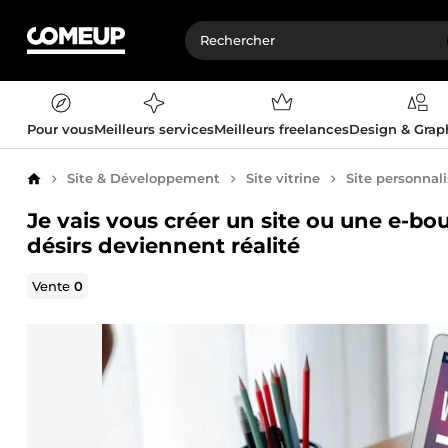
Pour vous
Meilleurs services
Meilleurs freelances
Design & Gra
Site & Développement
Site vitrine
Site personnal
Accueil
Je vais vous créer un site ou une e-b
désirs deviennent réalité
Vente
0