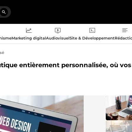
phisme
Marketing digital
Audiovisuel
Site & Développement
Rédacti
isé
outique entièrement personnalisée, où vos