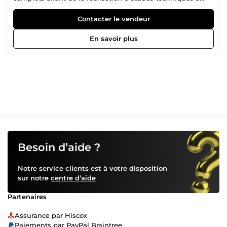
l’estimation des matériaux et des coûts. Mon expertise en
optimisation de structures garantit des projets sûrs,
Contacter le vendeur
durables et économiquement viables. Je mets la précision
et l’innovation au service de vos constructions pour
En savoir plus
transformer vos idées en ouvrages solides et performants.
🔍 Missions principales : • Conception architecturale (2D et
3D) et réalisations de rendus 3D • Réalisation de calculs de
structures selon les normes en vigueur (Eurocodes) •
Analyse et conception de solutions structurelles
optimisées (béton, acier, mixte) • Élaboration de plans
d’exécution et notes de calcul • Évaluation quantitative et
financière des projets : métrés, estimation de prix… •
Utilisation avancée de logiciels de modélisation et de
calcul (Robot Structural Analysis, Cypecad, Archicad, Revit,
AutoCAD…) • Collaboration avec les architectes, bureaux
Besoin d’aide ?
d’études techniques et entreprises de travaux.
Notre service clients est à votre disposition
sur notre
centre d’aide
Partenaires
Assurance par Hiscox
Paiements par PayPal Braintree