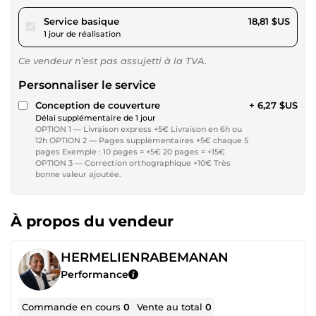
pour 17,33 $US
Service basique
18,81 $US
1 jour de réalisation
Ce vendeur n’est pas assujetti à la TVA.
Personnaliser le service
Conception de couverture
+ 6,27 $US
Délai supplémentaire de 1 jour
OPTION 1 — Livraison express +5€ Livraison en 6h ou
12h OPTION 2 — Pages supplémentaires +5€ chaque 5
pages Exemple : 10 pages = +5€ 20 pages = +15€
OPTION 3 — Correction orthographique +10€ Très
bonne valeur ajoutée.
À propos du vendeur
HERMELIENRABEMANAN
Performance
Commande en cours
0
Vente au total
0