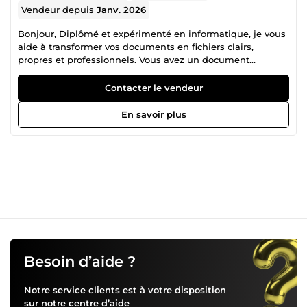
Vendeur depuis
Janv. 2026
Bonjour, Diplômé et expérimenté en informatique, je vous
aide à transformer vos documents en fichiers clairs,
propres et professionnels. Vous avez un document
manuscrit, un PDF ou un texte mal présenté ? Je
m'occupe de la saisie, la mise en forme et les corrections
Contacter le vendeur
de base pour que votre document soit prêt à l'emploi —
sur Word ou Google Docs. Rigoureux, organisé et soucieux
En savoir plus
du détail, je m'engage à livrer un travail soigné dans les
délais convenus. Nouveau sur la plateforme, je suis
déterminé à bâtir une réputation solide grâce à la qualité
de mon travail. Votre satisfaction est ma priorité absolue.
📄 Saisie de documents • Mise en forme • Retranscription •
Frappe rapide
Besoin d’aide ?
Notre service clients est à votre disposition
sur notre
centre d’aide